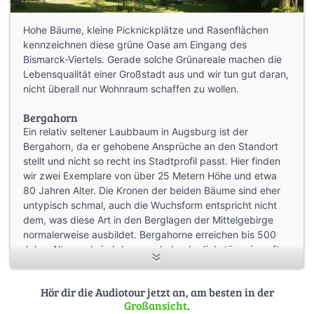
Hohe Bäume, kleine Picknickplätze und Rasenflächen
kennzeichnen diese grüne Oase am Eingang des
Bismarck-Viertels. Gerade solche Grünareale machen die
Lebensqualität einer Großstadt aus und wir tun gut daran,
nicht überall nur Wohnraum schaffen zu wollen.
Bergahorn
Ein relativ seltener Laubbaum in Augsburg ist der
Bergahorn, da er gehobene Ansprüche an den Standort
stellt und nicht so recht ins Stadtprofil passt. Hier finden
wir zwei Exemplare von über 25 Metern Höhe und etwa
80 Jahren Alter. Die Kronen der beiden Bäume sind eher
untypisch schmal, auch die Wuchsform entspricht nicht
dem, was diese Art in den Berglagen der Mittelgebirge
normalerweise ausbildet. Bergahorne erreichen bis 500
Jahre Alter und sind dann ausladende dickstämmige oft
mit Doppelstämmen versehene Baumgestalten – eine
Pflanzung zwischen Buchen, Hainbuchen oder Eschen
Hör dir die Audiotour jetzt an, am besten in der
behagt ihnen nicht. Sie sind Individualisten mit sturer
Großansicht
.
Genetik.