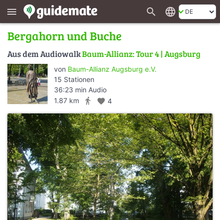
search
language
menu
Bergahorn und Buche
Aus dem Audiowalk
Baum-Allianz: Tour 4 | Augsburg
von
Baum-Allianz Augsburg e.V.
15 Stationen
36:23 min Audio
directions_walk
1.87 km
favorite
4