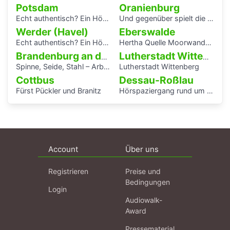
Potsdam
Oranienburg
Echt authentisch? Ein Hörspaziergang durch Potsdams Mitte
Und gegenüber spielt die Blaskapelle
Werder (Havel)
Eberswalde
Echt authentisch? Ein Hörspaziergang durch Potsdams Mitte
Hertha Quelle Moorwanderung
Brandenburg an der Havel
Lutherstadt Wittenberg
Spinne, Seide, Stahl – Arbeit und Kunst in Brandenburg.
Lutherstadt Wittenberg
Cottbus
Dessau-Roßlau
Fürst Pückler und Branitz
Hörspaziergang rund um die Laubenganghäuser der Bauhaussiedlung Törten
Account
Über uns
Registrieren
Preise und
Bedingungen
Login
Audiowalk-
Award
Pressematerial