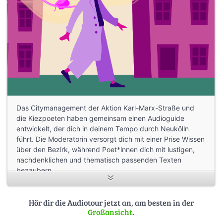
Das Citymanagement der Aktion Karl-Marx-Straße und
die Kiezpoeten haben gemeinsam einen Audioguide
entwickelt, der dich in deinem Tempo durch Neukölln
führt. Die Moderatorin versorgt dich mit einer Prise Wissen
über den Bezirk, während Poet*innen dich mit lustigen,
nachdenklichen und thematisch passenden Texten
bezaubern.
Mit Texten und Songs von Tanasgol Sabbagh, Stefan
Unser, Veronika Rieger, Carl Yusuf Rieger, Aron Boks, Liuz
Hör dir die Audiotour jetzt an, am besten in der
Großansicht
.
und Sadi da Kid.