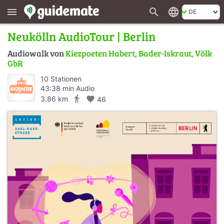
search
language
menu
Neukölln AudioTour | Berlin
Audiowalk von
Kiezpoeten Habert, Bader-Iskraut, Völk
GbR
10 Stationen
43:38 min Audio
directions_walk
3.86 km
favorite
46