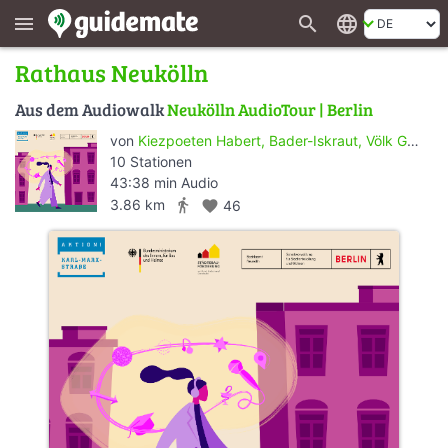
search
language
menu
Rathaus Neukölln
Aus dem Audiowalk
Neukölln AudioTour | Berlin
von
Kiezpoeten Habert, Bader-Iskraut, Völk GbR
10 Stationen
43:38 min Audio
directions_walk
3.86 km
favorite
46