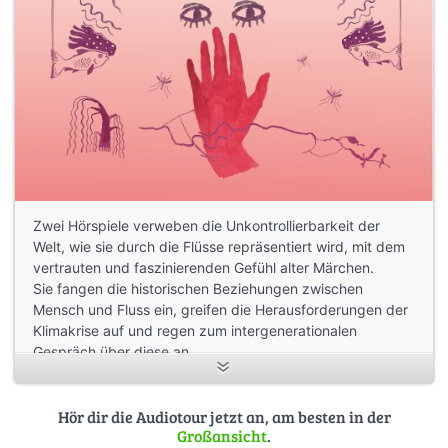
Zwei Hörspiele verweben die Unkontrollierbarkeit der
Welt, wie sie durch die Flüsse repräsentiert wird, mit dem
vertrauten und faszinierenden Gefühl alter Märchen.
Sie fangen die historischen Beziehungen zwischen
Mensch und Fluss ein, greifen die Herausforderungen der
Klimakrise auf und regen zum intergenerationalen
Gespräch über diese an.
Ausgangspunkt ist hierbei Berlins bedeutendster Fluss,
die Spree. Sie fungierte jahrhundertelang als Verkehrs-
und Transportweg, nicht zuletzt aus diesem Grund ist das
Hör dir die Audiotour jetzt an, am besten in der
Großansicht
.
Schloss Charlottenburg direkt am Spreeufer gelegen.