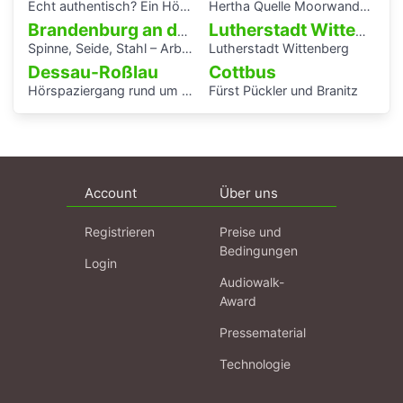
Echt authentisch? Ein Hörspaziergang durch Potsdams Mitte
Hertha Quelle Moorwanderung
Brandenburg an der Havel
Lutherstadt Wittenberg
Spinne, Seide, Stahl – Arbeit und Kunst in Brandenburg.
Lutherstadt Wittenberg
Dessau-Roßlau
Cottbus
Hörspaziergang rund um die Laubenganghäuser der Bauhaussiedlung Törten
Fürst Pückler und Branitz
Account
Über uns
Registrieren
Preise und
Bedingungen
Login
Audiowalk-
Award
Pressematerial
Technologie