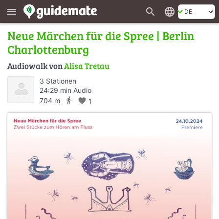
search
language
menu
Neue Märchen für die Spree | Berlin
Charlottenburg
Audiowalk von
Alisa Tretau
3 Stationen
24:29 min Audio
directions_walk
704 m
favorite
1