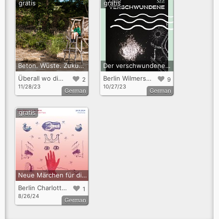
gratis
gratis
Beton. Wüste. Zukunft. Interaktives Hörspiel im Angesicht der Klimakrise.
Der verschwundene See - Audiowalk zum Wilmersdorfer See
Überall wo die Klimakrise erfahrbar ist
Berlin Wilmersdorf
2
9
11/28/23
10/27/23
German
German
gratis
Neue Märchen für die Spree
Berlin Charlottenburg
1
8/26/24
German