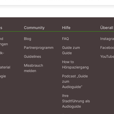
ns
Community
Hilfe
Überall
nd
Blog
FAQ
Instagr
ngen
Partnerprogramm
Guide zum
Facebo
lk-
Guide
Guidelines
YouTub
How to
Missbrauch
terial
Hörspaziergang
melden
ogie
Podcast „Guide
zum
Audioguide“
Ihre
Stadtführung als
Audioguide