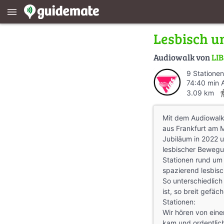
menu
Lesbisch u
Audiowalk von
LIB
9 Stationen
74:40 min 
direction
3.09 km
Mit dem Audiowalk
aus Frankfurt am Ma
Jubiläum in 2022 u
lesbischer Bewegu
Stationen rund um 
spazierend lesbis
So unterschiedlich
ist, so breit gefäc
Stationen:
Wir hören von eine
kam und ordentlich