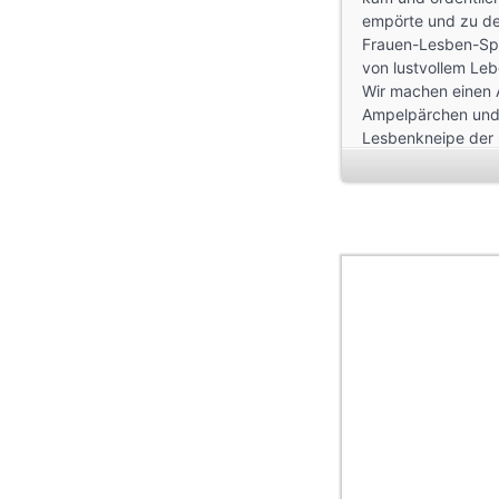
empörte und zu de
Frauen-Lesben-Spo
von lustvollem Leb
Wir machen einen 
Ampelpärchen und 
Lesbenkneipe der 
Wir erfahren, wie 
Migrationsgeschich
Viel Spaß beim Sp
Audiowalk von: LIB
Interviewte: Ute K
Jampoolad, Franca
Jingle & Teaser: N
Tonschnitt: Anna L
Layout: Eileen Bo
Das Projekt wurde 
Frauenreferats Fra