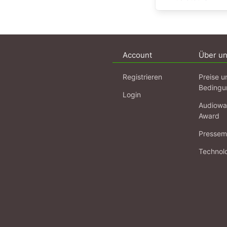
Account
Über u
Registrieren
Preise u
Bedingu
Login
Audiowa
Award
Pressema
Technol