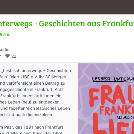
nterwegs - Geschichten aus Frankf
S e.V.
Audio
s_walk
favorite
22
 „Lesbisch unterwegs – Geschichten
in“ feiert LIBS e.V. ihr 30jähriges
nd veröffentlicht einen Beitrag zu
ngsgeschichte in Frankfurt. Acht
Frankfurts Innenstadt laden ein,
ches Leben (neu) zu entdecken.
 und facettenreich lesbisches Leben
hert sind auch die einzelnen
m Paar, das 1891 nach Frankfurt
 wirbelte, einem Kuss, der 1984