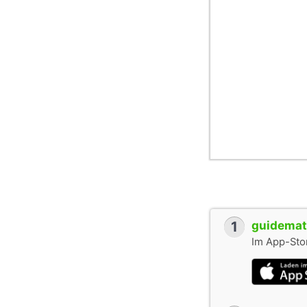
1
guidemate
Im App-Stor