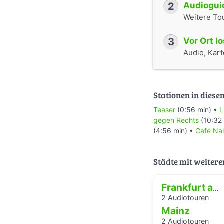
2
Audioguid
Weitere To
3
Vor Ort l
Audio, Karte
Stationen in diese
Teaser
(0:56 min) •
L
gegen Rechts
(10:32
(4:56 min) •
Café Na
Städte mit weitere
Frankfurt am Main
2 Audiotouren
Mainz
2 Audiotouren