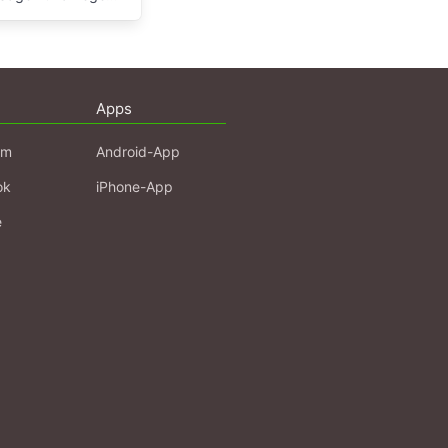
Apps
am
Android-App
ok
iPhone-App
e