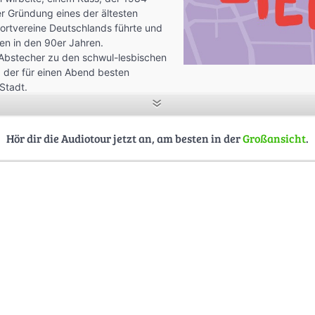
r Gründung eines der ältesten
rtvereine Deutschlands führte und
en in den 90er Jahren.
Abstecher zu den schwul-lesbischen
der für einen Abend besten
Stadt.
der Dyke*March 2019 nach Frankfurt kam, wie Beratungsarbeit für le
te aussieht und wie eine Gruppe immer wieder gekonnt den Finger i
Hör dir die Audiotour jetzt an, am besten in der
Großansicht
.
azieren, Zuhören und Entdecken.
S e.V.
raft, Dagmar Priepke, Inanna und Maren, Eva Hartard und Gisela Weil,
 Ancona, Simone und Tina
ina M.W. Queissner
ena Heidrich, Gallus Zentrum
sselmann, www.eileen-bosselt.de
gefördert mit Mitteln des Amts für multikulturelle Angelegenheiten u
nkfurt am Main.