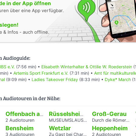
e in der App öffnen
uren über eine App verfügbar.
oslegen!
 & Infos - auch offline.
m Audioguide:
IBS e.V.
(7:56 min) •
Elisabeth Winterhalter & Ottilie W. Roederstein
(
 min) •
Artemis Sport Frankfurt e.V.
(7:31 min) •
Amt für multikulturel
hal
(9:09 min) •
Ladies Takeover Friday
(8:33 min) •
Dyke* March
(1
n Audiotouren in der Nähe:
Groß-Gerau
Offenbach am Main
Rüsselsheim am Main
2 Audiotouren
MUSEUMSLAUSCHER: Vom Amboss zum Fließband. Führung für Kinder und Jugendliche
Durch die Römerabteilung im Stadtmuseum Groß-Gerau - ein Audioguide von Kindern für Kinder
Bensheim
Wetzlar
Heppenheim
3 Audiotouren
Zu Gast bei Charlotte Buff und ihrer Familie - Audioguide von Kindern für Kinder durch das Lottehaus
2 Audiotouren