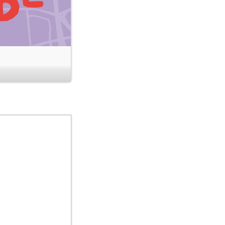
sbische Frauen mit
n die Wunde legt.
 Elena Barta, Simin
nd des