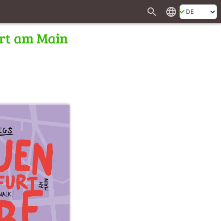
search
language
urt am Main