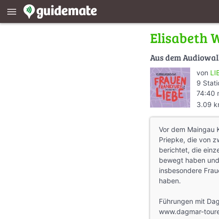
menu
Elisabeth W
Aus dem Audiowa
von
LI
9 Stat
74:40 
3.09 
Vor dem Maingau 
Priepke, die von 
berichtet, die einz
bewegt haben und 
insbesondere Frau
haben.
Führungen mit Dag
www.dagmar-tour