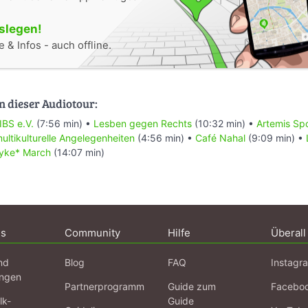
oslegen!
 & Infos - auch offline.
n dieser Audiotour:
IBS e.V.
(7:56 min) •
Lesben gegen Rechts
(10:32 min) •
Artemis Spo
ultikulturelle Angelegenheiten
(4:56 min) •
Café Nahal
(9:09 min) •
yke* March
(14:07 min)
ns
Community
Hilfe
Überall
nd
Blog
FAQ
Instagr
ngen
Partnerprogramm
Guide zum
Facebo
lk-
Guide