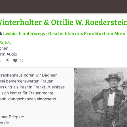
interhalter & Ottilie W. Roederstei
lk
Lesbisch unterwegs - Geschichten aus Frankfurt am Main
BS e.V.
ionen
min Audio
directions_walk
km
favorite
22
Krankenhaus hören wir Dagmar
zwei bemerkenswerten Frauen
eln und als Paar in Frankfurt einiges
sich immer für Frauenrechte,
enbildungschancen eingesetzt
mar Priepke:
en.de