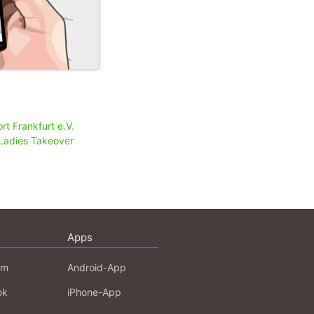
rt Frankfurt e.V.
Ladies Takeover
Apps
am
Android-App
ok
iPhone-App