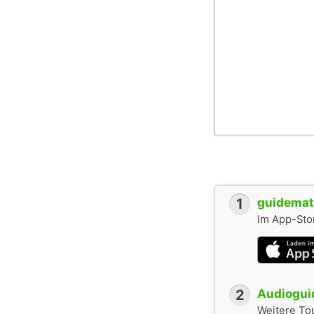
1
guidemate
Im App-Stor
2
Audioguid
Weitere To