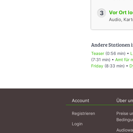
3
Vor Ort l
Audio, Karte
Andere Stationen i
Teaser
(0:56 min) •
L
(7:31 min) •
Amt für m
Friday
(8:33 min) •
D
Account
Über u
Registrieren
Preise u
Bedingu
Login
Audiowa