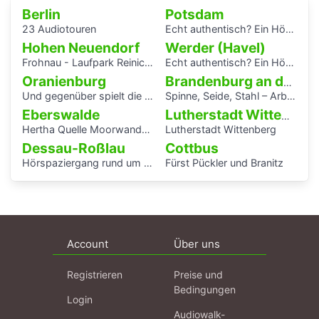
Berlin
Potsdam
23 Audiotouren
Echt authentisch? Ein Hörspaziergang durch Potsdams Mitte
Hohen Neuendorf
Werder (Havel)
Frohnau - Laufpark Reinickendorf
Echt authentisch? Ein Hörspaziergang durch Potsdams Mitte
Oranienburg
Brandenburg an der Havel
Und gegenüber spielt die Blaskapelle
Spinne, Seide, Stahl – Arbeit und Kunst in Brandenburg.
Eberswalde
Lutherstadt Wittenberg
Hertha Quelle Moorwanderung
Lutherstadt Wittenberg
Dessau-Roßlau
Cottbus
Hörspaziergang rund um die Laubenganghäuser der Bauhaussiedlung Törten
Fürst Pückler und Branitz
Account
Über uns
Registrieren
Preise und
Bedingungen
Login
Audiowalk-