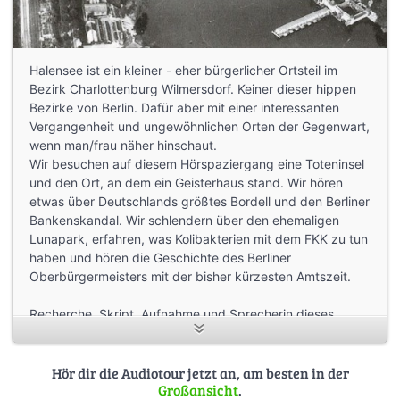
Halensee ist ein kleiner - eher bürgerlicher Ortsteil im
Bezirk Charlottenburg Wilmersdorf. Keiner dieser hippen
Bezirke von Berlin. Dafür aber mit einer interessanten
Vergangenheit und ungewöhnlichen Orten der Gegenwart,
wenn man/frau näher hinschaut.
Wir besuchen auf diesem Hörspaziergang eine Toteninsel
und den Ort, an dem ein Geisterhaus stand. Wir hören
etwas über Deutschlands größtes Bordell und den Berliner
Bankenskandal. Wir schlendern über den ehemaligen
Lunapark, erfahren, was Kolibakterien mit dem FKK zu tun
haben und hören die Geschichte des Berliner
Oberbürgermeisters mit der bisher kürzesten Amtszeit.
Recherche, Skript, Aufnahme und Sprecherin dieses
Audiowalks: Hannelore Ellersiek
Schnitt: Ruben Kurschat
Hör dir die Audiotour jetzt an, am besten in der
Großansicht
.
Quellen: Wir waren bestrebt, die Urheber zu allen