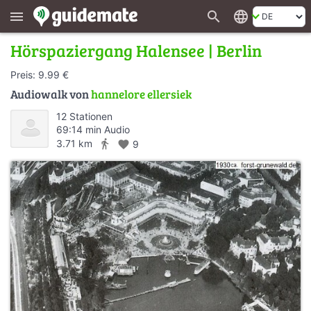
search
language
menu
Hörspaziergang Halensee | Berlin
Preis: 9.99 €
Audiowalk von
hannelore ellersiek
12 Stationen
69:14 min Audio
directions_walk
3.71 km
favorite
9