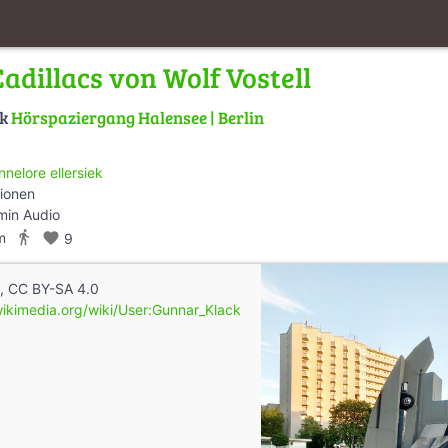
adillacs von Wolf Vostell
lk
Hörspaziergang Halensee | Berlin
nnelore ellersiek
tionen
min Audio
directions_walk
m
favorite
9
k, CC BY-SA 4.0
ikimedia.org/wiki/User:Gunnar_Klack