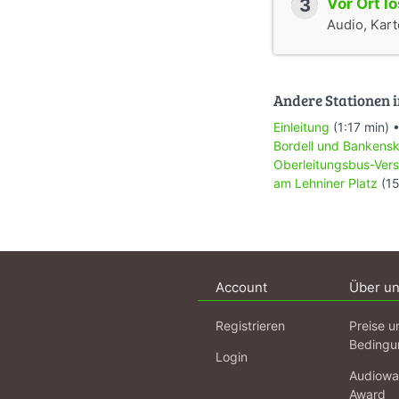
3
Vor Ort l
Audio, Karte
Andere Stationen i
Einleitung
(1:17 min) 
Bordell und Bankens
Oberleitungsbus-Ver
am Lehniner Platz
(15
Account
Über u
Registrieren
Preise u
Bedingu
Login
Audiowa
Award