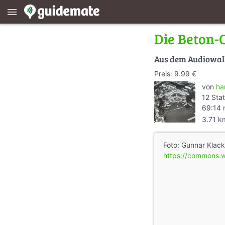
menu
Die Beton-C
Aus dem Audiowa
Preis: 9.99 €
von
ha
12 Sta
69:14 
3.71 k
Foto: Gunnar Klac
https://commons.w