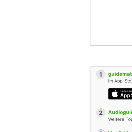
1
guidemate
Im App-Stor
2
Audioguid
Weitere To