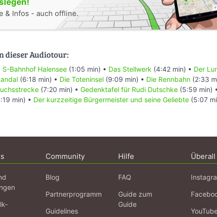
oslegen!
 & Infos - auch offline.
n dieser Audiotour:
•
S-Bahnhof Halensee
(1:05 min) •
Das Stellwerk
(4:42 min) •
Der Lu
kandal
(6:18 min) •
Die Toteninsel
(9:09 min) •
Die Rennbahn
(2:33 m
suchsstrecke
(7:20 min) •
Gedenktafel für Rudi Dutschke
(5:59 min) 
:19 min) •
Der kurzzeitige Bürgermeister und seine Geliebte
(5:07 mi
ns
Community
Hilfe
Überall
nd
Blog
FAQ
Instagr
ngen
Partnerprogramm
Guide zum
Facebo
lk-
Guide
Guidelines
YouTub