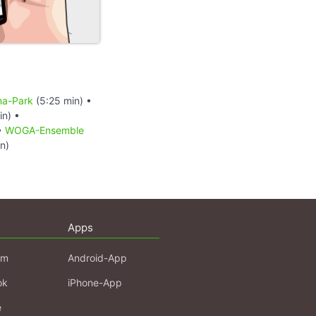
na-Park
(5:25 min) •
in) •
•
WOGA-Ensemble
n)
Apps
am
Android-App
ok
iPhone-App
e