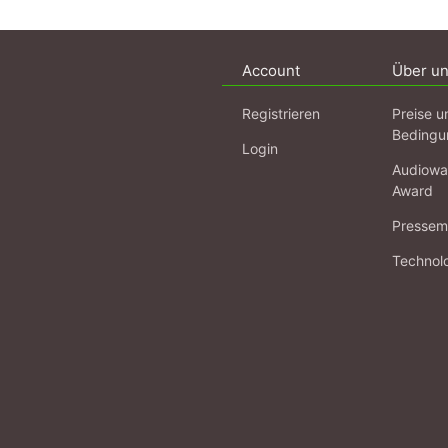
Account
Über u
Registrieren
Preise u
Bedingu
Login
Audiowa
Award
Pressema
Technol