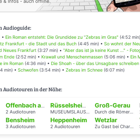
 & Infos - auch offline.
m Audioguide:
) •
Ein Roman entsteht: Die Grundidee zu "Zebras im Gras"
(4:52 min
tz Frankfurt - die Stadt und das Buch
(4:45 min) •
So wohnt der Ne
d Neues Frankfurt
(3:27 min) •
"Aber das ist ja keine Kunst ..." - Fo
om Ende
(2:52 min) •
Krawall und Menschenmassen
(5:06 min) •
Ein 
kte im Roman
(4:36 min) •
Die Shoah - über das Unsagbare schreiben
4 min) •
Schwofen
(3:54 min) •
Zebras im Schnee
(6:07 min)
n Audiotouren in der Nähe:
Groß-Gerau
Offenbach am Main
Rüsselsheim am Main
2 Audiotouren
MUSEUMSLAUSCHER: Vom Amboss zum Fließband. Führung für Kinder und Jugendliche
Durch die Römerabteilung im Stadtmuseum Groß-Gerau - ein Audioguide von Kindern für Kinder
Bensheim
Heppenheim
Wetzlar
3 Audiotouren
2 Audiotouren
Zu Gast bei Charlotte Buff und ihrer Familie - Audioguide von Kindern für Kinder durch das Lottehaus