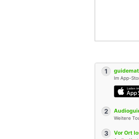
1
guidemate
Im App-Stor
2
Audioguid
Weitere To
3
Vor Ort l