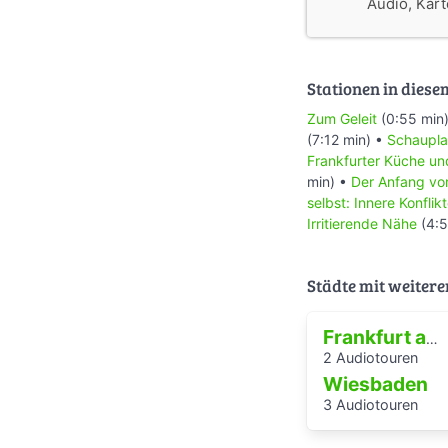
Audio, Karte
Stationen in diese
Zum Geleit
(0:55 min
(7:12 min) •
Schaupla
Frankfurter Küche un
min) •
Der Anfang v
selbst: Innere Konfli
Irritierende Nähe
(4:5
Städte mit weitere
Frankfurt am Main
2 Audiotouren
Wiesbaden
3 Audiotouren