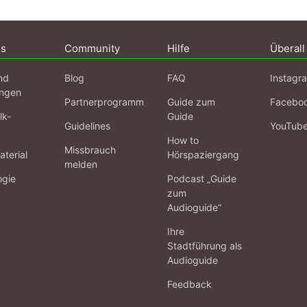
ns
Community
Hilfe
Überall
nd
Blog
FAQ
Instagr
ngen
Partnerprogramm
Guide zum
Facebo
lk-
Guide
Guidelines
YouTub
How to
Missbrauch
terial
Hörspaziergang
melden
ogie
Podcast „Guide
zum
Audioguide“
Ihre
Stadtführung als
Audioguide
Feedback