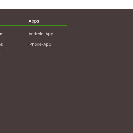
Apps
am
Android-App
ok
iPhone-App
e