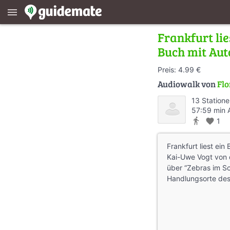
menu
Frankfurt lie
Buch mit Aut
Preis: 4.99 €
Audiowalk von
Fl
13 Station
57:59 min 
directions_walk
favorite
1
Frankfurt liest ei
Kai-Uwe Vogt von 
über “Zebras im S
Handlungsorte de