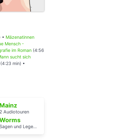
) •
Mäzenatinnen
ue Mensch -
tografie im Roman
(4:56
Mann sucht sich
(4:23 min) •
Mainz
2 Audiotouren
Worms
Sagen und Legenden vom Rhein