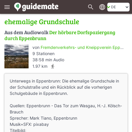
search
language
menu
ehemalige Grundschule
Aus dem Audiowalk
Der hörbare Dorfspaziergang
durch Eppenbrunn
von
Fremdenverkehrs- und Kneippverein Eppenbrunn e.V.
9 Stationen
38:58 min Audio
directions_walk
1.97 km
Unterwegs in Eppenbrunn: Die ehemalige Grundschule in
der Schulstraße und ein Rückblick auf die vorherigen
Schulgebäude in Eppenbrunn.
Quellen: Eppenbrunn - Das Tor zum Wasgau, H.-J. Kölsch-
Brauch
Sprecher: Mark Tiano, Eppenbrunn
Musik+SFX: pixabay
Titelbild: