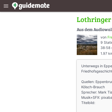
menu
Lothringer
Aus dem Audiowa
von
Fr
9 Stat
38:58 
1.97 k
Unterwegs in Eppe
Friedhofsgeschich
Quellen: Eppenbru
Kölsch-Brauch
Sprecher: Mark Ti
Musik+SFX: pixab
Titelbild: