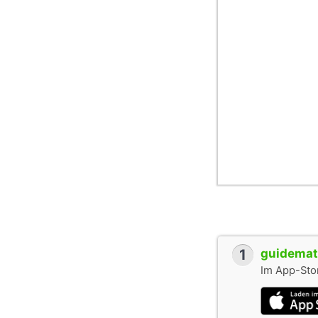
1
guidemate
Im App-Stor