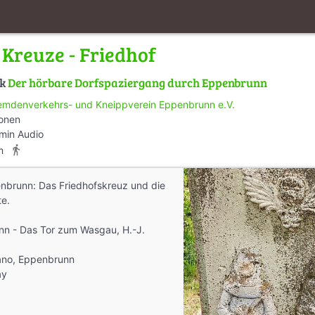
 Kreuze - Friedhof
lk
Der hörbare Dorfspaziergang durch Eppenbrunn
emdenverkehrs- und Kneippverein Eppenbrunn e.V.
ionen
min Audio
directions_walk
m
nbrunn: Das Friedhofskreuz und die
te.
nn - Das Tor zum Wasgau, H.-J.
ano, Eppenbrunn
ay