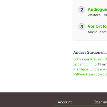
2
Audioguid
Weitere To
3
Vor Ort l
Audio, Karte
Andere Stationen i
Lothringer Kreuze - 
Eppenbrunn
(5:11 mi
Pfarrhaus (und ein w
Mittlere Haardt (mit
Account
Über u