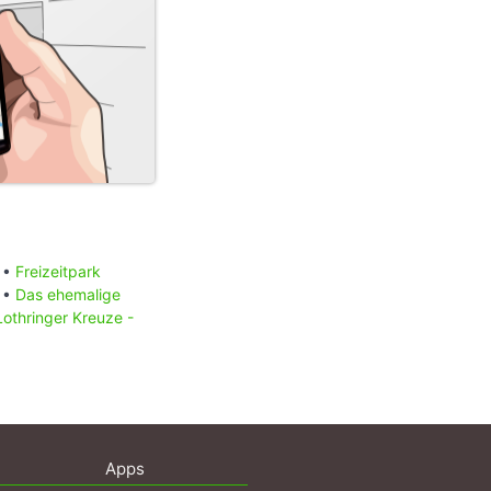
 •
Freizeitpark
 •
Das ehemalige
Lothringer Kreuze -
Apps