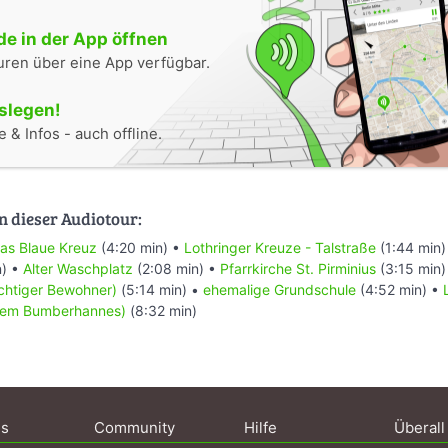
e in der App öffnen
uren über eine App verfügbar.
oslegen!
 & Infos - auch offline.
n dieser Audiotour:
Das Blaue Kreuz
(4:20 min) •
Lothringer Kreuze - Talstraße
(1:44 min)
n) •
Alter Waschplatz
(2:08 min) •
Pfarrkirche St. Pirminius
(3:15 min)
ichtiger Bewohner)
(5:14 min) •
ehemalige Grundschule
(4:52 min) •
 dem Bumberhannes)
(8:32 min)
ns
Community
Hilfe
Überall