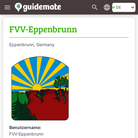
search
language
menu
FVV-Eppenbrunn
Eppenbrunn, Germany
Benutzername:
FVV-Eppenbrunn