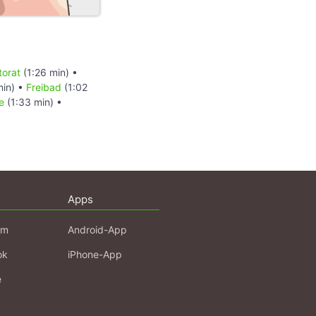
torat
(1:26 min) •
min) •
Freibad
(1:02
e
(1:33 min) •
Apps
am
Android-App
ok
iPhone-App
e