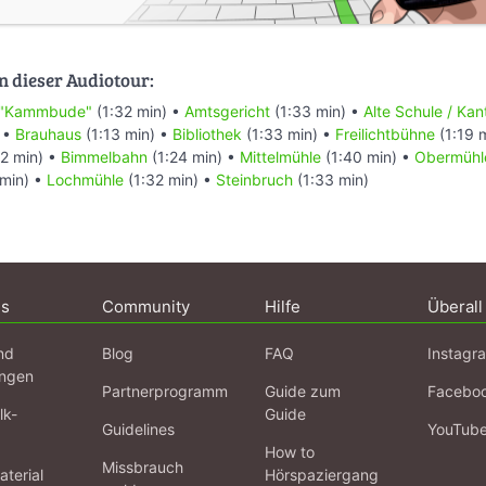
n dieser Audiotour:
"Kammbude"
(1:32 min) •
Amtsgericht
(1:33 min) •
Alte Schule / Kan
 •
Brauhaus
(1:13 min) •
Bibliothek
(1:33 min) •
Freilichtbühne
(1:19 
2 min) •
Bimmelbahn
(1:24 min) •
Mittelmühle
(1:40 min) •
Obermühl
 min) •
Lochmühle
(1:32 min) •
Steinbruch
(1:33 min)
ns
Community
Hilfe
Überall
nd
Blog
FAQ
Instagr
ngen
Partnerprogramm
Guide zum
Facebo
lk-
Guide
Guidelines
YouTub
How to
Missbrauch
terial
Hörspaziergang