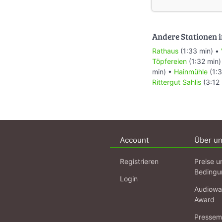
Andere Stationen i
Rathaus
(1:33 min) •
Töpfereien
(1:32 min)
min) •
Hainmühle
(1:3
Rittergut Sahlis
(3:12
Account
Über u
Registrieren
Preise u
Bedingu
Login
Audiowa
Award
Pressema