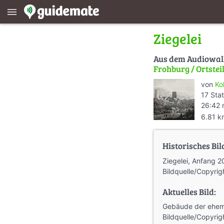
menu
Ziegelei
Aus dem Audiowa
Frohburg / Ortstei
von
Ko
17 Sta
26:42 
6.81 k
Historisches Bil
Ziegelei, Anfang 2
Bildquelle/Copyrig
Aktuelles Bild:
Gebäude der ehema
Bildquelle/Copyrig