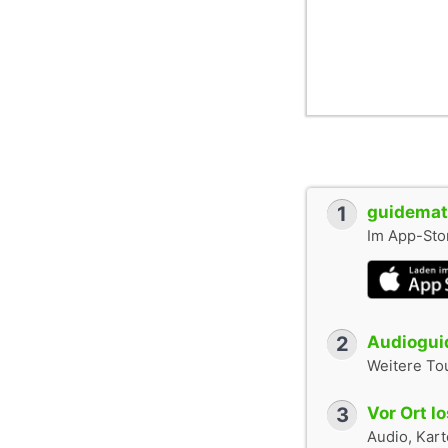
1
guidemate
Im App-Stor
2
Audioguid
Weitere To
3
Vor Ort l
Audio, Karte