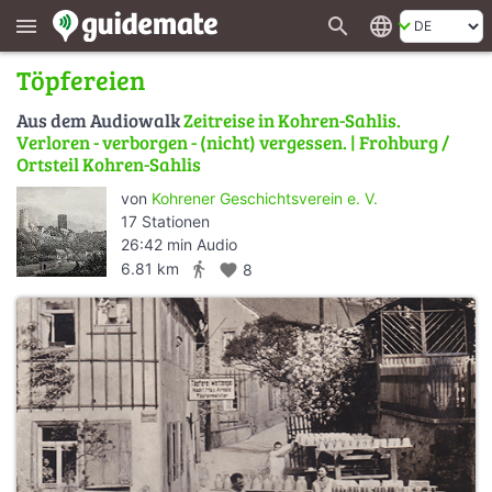
search
language
menu
Töpfereien
Aus dem Audiowalk
Zeitreise in Kohren-Sahlis.
Verloren - verborgen - (nicht) vergessen. | Frohburg /
Ortsteil Kohren-Sahlis
von
Kohrener Geschichtsverein e. V.
17 Stationen
26:42 min Audio
directions_walk
6.81 km
favorite
8