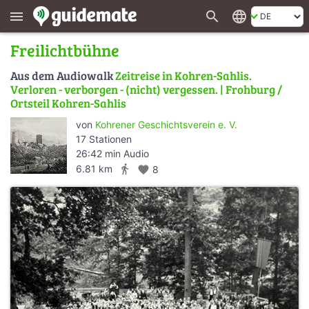
search
language
menu
Freilichtbühne
Aus dem Audiowalk
Zeitreise in Kohren-Sahlis.
Verloren - verborgen - (nicht) vergessen. | Frohburg /
Ortsteil Kohren-Sahlis
von
Kohrener Geschichtsverein e. V.
17 Stationen
26:42 min Audio
directions_walk
6.81 km
favorite
8