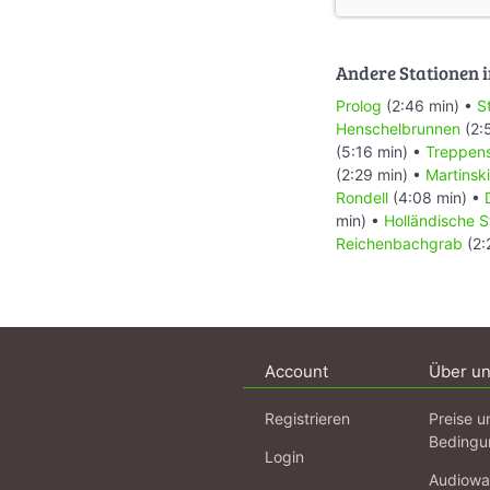
Andere Stationen i
Prolog
(2:46 min) •
S
Henschelbrunnen
(2:
(5:16 min) •
Treppens
(2:29 min) •
Martinsk
Rondell
(4:08 min) •
min) •
Holländische S
Reichenbachgrab
(2:
Account
Über u
Registrieren
Preise u
Bedingu
Login
Audiowa