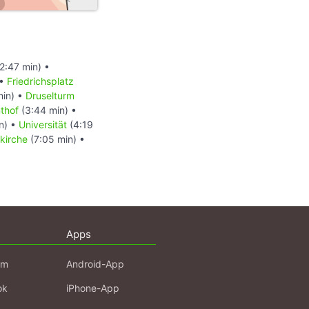
2:47 min) •
 •
Friedrichsplatz
min) •
Druselturm
thof
(3:44 min) •
n) •
Universität
(4:19
kirche
(7:05 min) •
Apps
am
Android-App
ok
iPhone-App