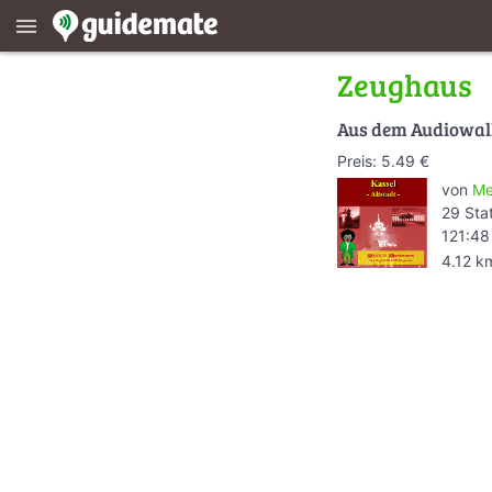
menu
Zeughaus
Aus dem Audiowa
Preis: 5.49 €
von
Me
29 Sta
121:48
4.12 k