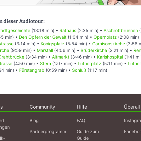
n dieser Audiotour:
tadtgeschichte
(13:18 min) •
Rathaus
(2:35 min) •
Aschrottbrunnen
(
55 min) •
Den Opfern der Gewalt
(1:04 min) •
Opernplatz
(2:08 min)
trasse
(3:14 min) •
Königsplatz
(5:54 min) •
Garnisonskirche
(3:56 
irche
(9:59 min) •
Marstall
(4:06 min) •
Brüderkirche
(2:21 min) •
Ren
Drahtbrücke
(3:34 min) •
Altmarkt
(3:46 min) •
Karlshospital
(1:41 mi
trasse
(4:50 min) •
Stern
(1:07 min) •
Lutherplatz
(5:11 min) •
Luther
24 min) •
Fürstengrab
(0:59 min) •
Schluß
(1:17 min)
ns
Community
Hilfe
Überall
nd
Blog
FAQ
Instagr
ngen
Partnerprogramm
Guide zum
Facebo
lk-
Guide