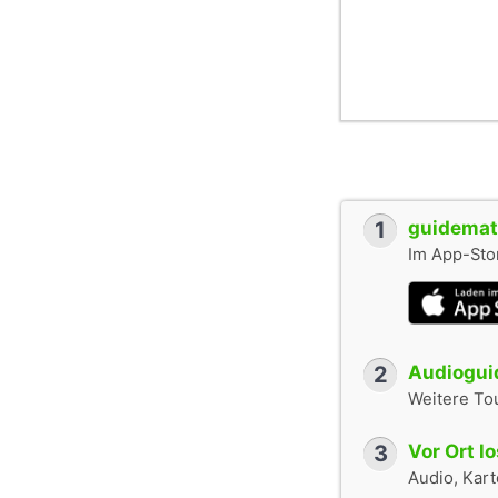
1
guidemate
Im App-Stor
2
Audioguid
Weitere To
3
Vor Ort l
Audio, Karte