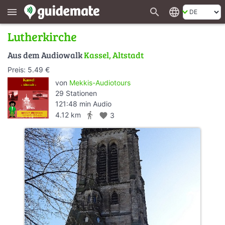
search
language
menu
Lutherkirche
Aus dem Audiowalk
Kassel, Altstadt
Preis: 5.49 €
von
Mekkis-Audiotours
29 Stationen
121:48 min Audio
directions_walk
4.12 km
favorite
3