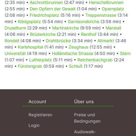
(2:35 min) •
Aschrottbrunnen
(2:47 min) •
Henschelbrunnen
(2:55 min) •
Den Opfern der Gewalt
(1:04 min) •
Opernplatz
(2:08 min) •
Friedrichsplatz
(5:16 min) •
Treppenstrasse
(3:14
min) •
Königsplatz
(5:54 min) •
Garnisonskirche
(3:56 min) •
Druselturm
(2:29 min) •
Martinskirche
(9:59 min) •
Marstall
(4:06 min) •
Brüderkirche
(2:21 min) •
Renthof
(3:44 min) •
Rondell
(4:08 min) •
Drahtbrücke
(3:34 min) •
Altmarkt
(3:46
min) •
Karlshospital
(1:41 min) •
Zeughaus
(12:55 min) •
Universität
(4:19 min) •
Holländische Strasse
(4:50 min) •
Stern
(1:07 min) •
Lutherplatz
(5:11 min) •
Reichenbachgrab
(2:24
min) •
Fürstengrab
(0:59 min) •
Schluß
(1:17 min)
Account
Über uns
Registrieren
Preise und
Bedingungen
Login
Audiowalk-