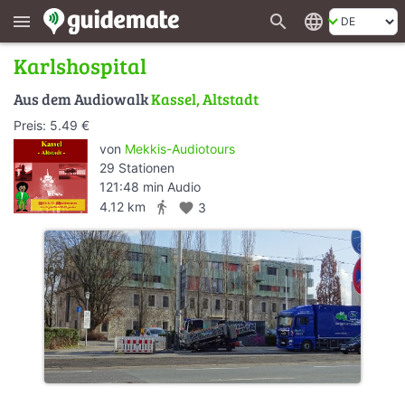
search
language
menu
Karlshospital
Aus dem Audiowalk
Kassel, Altstadt
Preis: 5.49 €
von
Mekkis-Audiotours
29 Stationen
121:48 min Audio
directions_walk
4.12 km
favorite
3