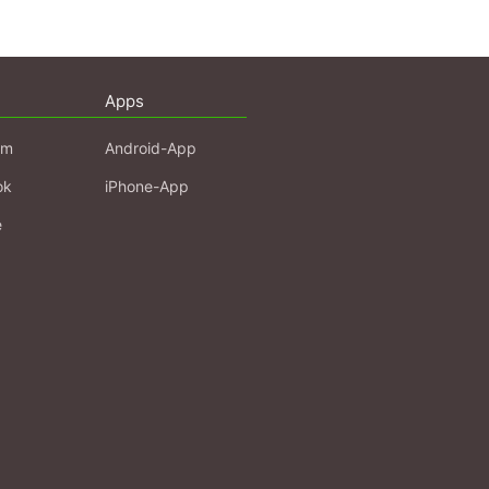
Apps
am
Android-App
ok
iPhone-App
e