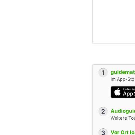
1
guidemate
Im App-Stor
2
Audioguid
Weitere To
3
Vor Ort l