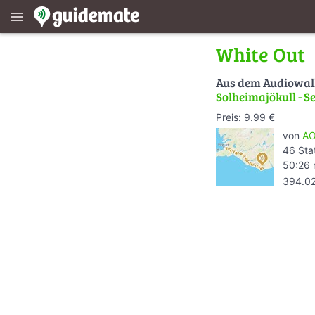
menu
White Out
Aus dem Audiowa
Solheimajökull - S
Preis: 9.99 €
von
AO
46 Sta
50:26 
394.0