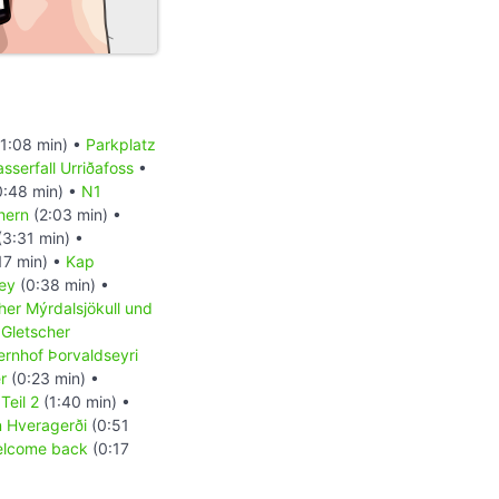
1:08 min) •
Parkplatz
sserfall Urriðafoss
•
:48 min) •
N1
hern
(2:03 min) •
3:31 min) •
17 min) •
Kap
ey
(0:38 min) •
her Mýrdalsjökull und
•
Gletscher
rnhof Þorvaldseyri
r
(0:23 min) •
Teil 2
(1:40 min) •
n Hveragerði
(0:51
lcome back
(0:17