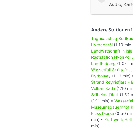
Audio, Karte
Andere Stationen i
Tagesausflug Südküs
Hveragerði
(1:10 min
Landwirtschaft in Isla
Raststation Hvolsvöll
Landhebung
(1:04 mi
Wasserfall Skógafoss
Dyrhólaey
(1:12 min)
Strand Reynisfjara -
Vulkan Katla
(1:10 mi
Sólheimajökull
(1:52 
(1:11 min) •
Wasserfal
Museumsbauernhof K
Fluss Þjórsá
(0:50 mi
min) •
Kraftwerk Helli
min)