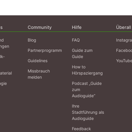
ns
Community
Hilfe
Überall
nd
Blog
FAQ
Instagr
ngen
Partnerprogramm
Guide zum
Facebo
lk-
Guide
Guidelines
YouTub
How to
Missbrauch
terial
Hörspaziergang
melden
ogie
Podcast „Guide
zum
Audioguide“
Ihre
Stadtführung als
Audioguide
Feedback