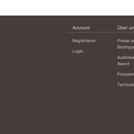
Account
Über u
Registrieren
Preise u
Bedingu
Login
Audiowa
Award
Pressema
Technol