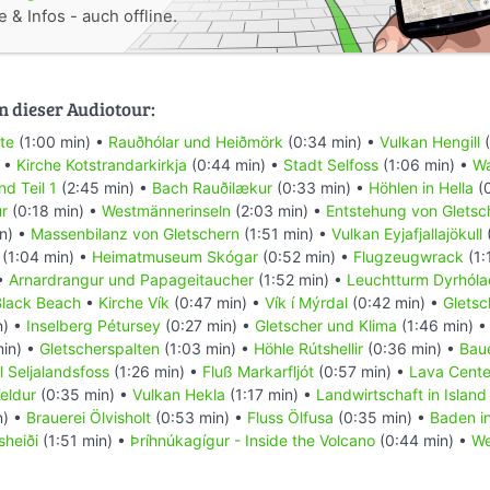
 & Infos - auch offline.
n dieser Audiotour:
te
(1:00 min) •
Rauðhólar und Heiðmörk
(0:34 min) •
Vulkan Hengill
(
) •
Kirche Kotstrandarkirkja
(0:44 min) •
Stadt Selfoss
(1:06 min) •
Wa
nd Teil 1
(2:45 min) •
Bach Rauðilækur
(0:33 min) •
Höhlen in Hella
(0
ur
(0:18 min) •
Westmännerinseln
(2:03 min) •
Entstehung von Gletsc
n) •
Massenbilanz von Gletschern
(1:51 min) •
Vulkan Eyjafjallajökull
(
(1:04 min) •
Heimatmuseum Skógar
(0:52 min) •
Flugzeugwrack
(1:
 •
Arnardrangur und Papageitaucher
(1:52 min) •
Leuchtturm Dyrhóla
 Black Beach
•
Kirche Vík
(0:47 min) •
Vík í Mýrdal
(0:42 min) •
Gletsc
n) •
Inselberg Pétursey
(0:27 min) •
Gletscher und Klima
(1:46 min) 
min) •
Gletscherspalten
(1:03 min) •
Höhle Rútshellir
(0:36 min) •
Baue
l Seljalandsfoss
(1:26 min) •
Fluß Markarfljót
(0:57 min) •
Lava Cente
eldur
(0:35 min) •
Vulkan Hekla
(1:17 min) •
Landwirtschaft in Island 
n) •
Brauerei Ölvisholt
(0:53 min) •
Fluss Ölfusa
(0:35 min) •
Baden i
sheiði
(1:51 min) •
Þríhnúkagígur - Inside the Volcano
(0:44 min) •
We