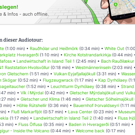
oslegen!
 & Infos - auch offline.
n dieser Audiotour:
te
(1:00 min) •
Rauðhólar und Heiðmörk
(0:34 min) •
White Out
(1:00
arkplatz Hveragerði
(1:10 min) •
Kirche Kotstrandarkirkja
(0:44 min)
iðafoss
•
Landwirtschaft in Island Teil 1
(2:45 min) •
Bach Rauðilækur
N1 Raststation Hvolsvöllur
(0:18 min) •
Westmännerinseln
(2:03 min) 
von Gletschern
(1:51 min) •
Vulkan Eyjafjallajökull
(3:31 min) •
Wasser
 Skógar
(0:52 min) •
Flugzeugwrack
(1:17 min) •
Kap Dyrhólaey
(1:
pageitaucher
(1:52 min) •
Leuchtturm Dyrhólaey
(0:38 min) •
Strand 
:47 min) •
Vík í Mýrdal
(0:42 min) •
Gletscher Mýrdalsjökull und Vulk
:27 min) •
Gletscher und Klima
(1:46 min) •
Gletscher Sólheimajökull
3 min) •
Höhle Rútshellir
(0:36 min) •
Bauernhof Þorvaldseyri
(1:11 m
min) •
Fluß Markarfljót
(0:57 min) •
Lava Center
(0:23 min) •
Museums
ekla
(1:17 min) •
Landwirtschaft in Island Teil 2
(1:40 min) •
Fluss Þj
53 min) •
Fluss Ölfusa
(0:35 min) •
Baden in Hveragerði
(0:51 min) •
ígur - Inside the Volcano
(0:44 min) •
Welcome back
(0:17 min)