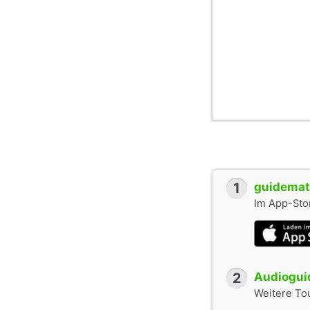
1
guidemate
Im App-Stor
2
Audioguid
Weitere To