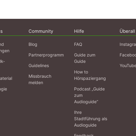
ns
Community
Hilfe
Überall
nd
Blog
FAQ
Instagr
ngen
Partnerprogramm
Guide zum
Facebo
lk-
Guide
Guidelines
YouTub
How to
Missbrauch
terial
Hörspaziergang
melden
ogie
Podcast „Guide
zum
Audioguide“
Ihre
Stadtführung als
Audioguide
Feedback