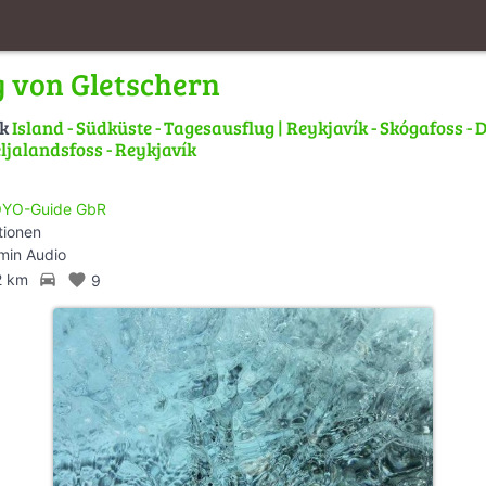
 von Gletschern
lk
Island - Südküste - Tagesausflug | Reykjavík - Skógafoss - D
eljalandsfoss - Reykjavík
YO-Guide GbR
tionen
min Audio
directions_car
2 km
favorite
9