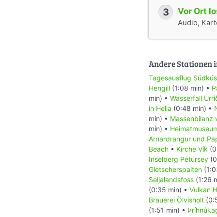
3
Vor Ort l
Audio, Karte
Andere Stationen i
Tagesausflug Südküs
Hengill
(1:08 min) •
P
min) •
Wasserfall Urr
in Hella
(0:48 min) •
min) •
Massenbilanz 
min) •
Heimatmuseum
Arnardrangur und Pa
Beach
•
Kirche Vík
(0
Inselberg Pétursey
(0
Gletscherspalten
(1:0
Seljalandsfoss
(1:26 
(0:35 min) •
Vulkan H
Brauerei Ölvisholt
(0:
(1:51 min) •
Þríhnúkag