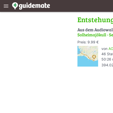
menu
Entstehung
Aus dem Audiowa
Solheimajökull - S
Preis: 9.99 €
von
AO
46 Sta
50:26 
394.0