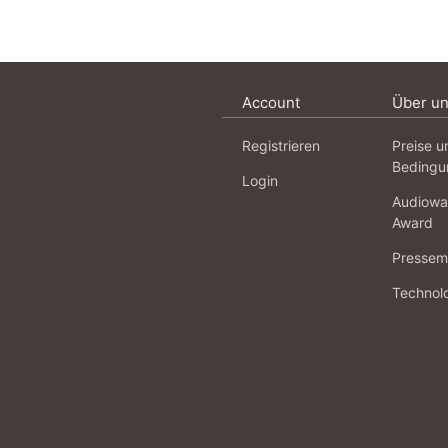
Account
Über u
Registrieren
Preise u
Bedingu
Login
Audiowa
Award
Pressema
Technol