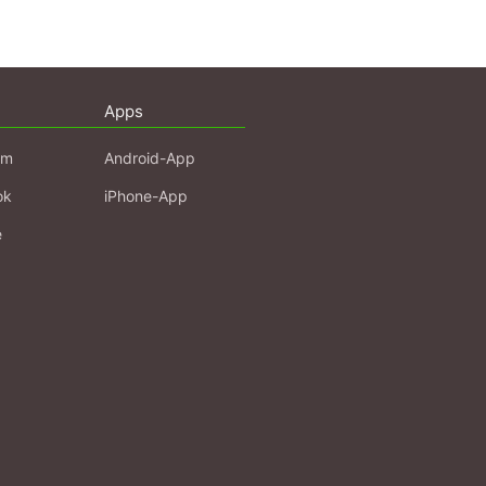
Apps
am
Android-App
ok
iPhone-App
e