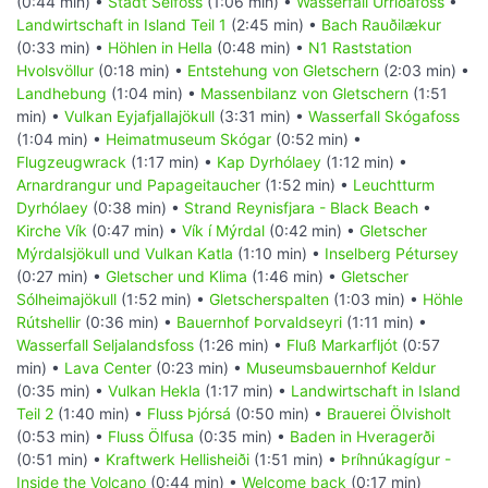
(0:44 min) •
Stadt Selfoss
(1:06 min) •
Wasserfall Urriðafoss
•
Landwirtschaft in Island Teil 1
(2:45 min) •
Bach Rauðilækur
(0:33 min) •
Höhlen in Hella
(0:48 min) •
N1 Raststation
Hvolsvöllur
(0:18 min) •
Entstehung von Gletschern
(2:03 min) •
Landhebung
(1:04 min) •
Massenbilanz von Gletschern
(1:51
min) •
Vulkan Eyjafjallajökull
(3:31 min) •
Wasserfall Skógafoss
(1:04 min) •
Heimatmuseum Skógar
(0:52 min) •
Flugzeugwrack
(1:17 min) •
Kap Dyrhólaey
(1:12 min) •
Arnardrangur und Papageitaucher
(1:52 min) •
Leuchtturm
Dyrhólaey
(0:38 min) •
Strand Reynisfjara - Black Beach
•
Kirche Vík
(0:47 min) •
Vík í Mýrdal
(0:42 min) •
Gletscher
Mýrdalsjökull und Vulkan Katla
(1:10 min) •
Inselberg Pétursey
(0:27 min) •
Gletscher und Klima
(1:46 min) •
Gletscher
Sólheimajökull
(1:52 min) •
Gletscherspalten
(1:03 min) •
Höhle
Rútshellir
(0:36 min) •
Bauernhof Þorvaldseyri
(1:11 min) •
Wasserfall Seljalandsfoss
(1:26 min) •
Fluß Markarfljót
(0:57
min) •
Lava Center
(0:23 min) •
Museumsbauernhof Keldur
(0:35 min) •
Vulkan Hekla
(1:17 min) •
Landwirtschaft in Island
Teil 2
(1:40 min) •
Fluss Þjórsá
(0:50 min) •
Brauerei Ölvisholt
(0:53 min) •
Fluss Ölfusa
(0:35 min) •
Baden in Hveragerði
(0:51 min) •
Kraftwerk Hellisheiði
(1:51 min) •
Þríhnúkagígur -
Inside the Volcano
(0:44 min) •
Welcome back
(0:17 min)