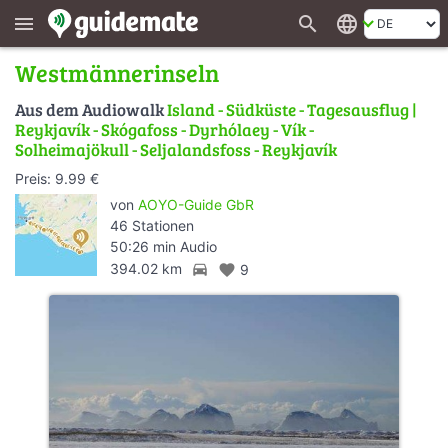
search
language
menu
Westmännerinseln
Aus dem Audiowalk
Island - Südküste - Tagesausflug |
Reykjavík - Skógafoss - Dyrhólaey - Vík -
Solheimajökull - Seljalandsfoss - Reykjavík
Preis: 9.99 €
von
AOYO-Guide GbR
46 Stationen
50:26 min Audio
directions_car
394.02 km
favorite
9