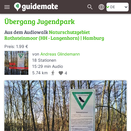
search
language
menu
Übergang Jugendpark
Aus dem Audiowalk
Naturschutzgebiet
Rothsteinmoor (HH - Langenhorn) | Hamburg
Preis: 1.99 €
von
Andreas Glindemann
18 Stationen
15:29 min Audio
directions_walk
5.74 km
favorite
4