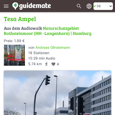
search
language
menu
Tesa Ampel
Aus dem Audiowalk
Naturschutzgebiet
Rothsteinmoor (HH - Langenhorn) | Hamburg
Preis: 1.99 €
von
Andreas Glindemann
18 Stationen
15:29 min Audio
directions_walk
5.74 km
favorite
4