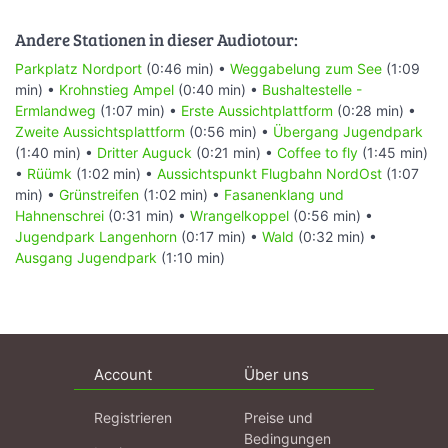
Andere Stationen in dieser Audiotour:
Parkplatz Nordport
(0:46 min) •
Weggabelung zum See
(1:09
min) •
Krohnstieg Ampel
(0:40 min) •
Bushaltestelle -
Ermlandweg
(1:07 min) •
Erste Aussichtplattform
(0:28 min) •
Zweite Aussichtsplattform
(0:56 min) •
Übergang Jugendpark
(1:40 min) •
Dritter Auguck
(0:21 min) •
Coffee to fly
(1:45 min)
•
Rüümk
(1:02 min) •
Aussichtspunkt Flugbahn NordOst
(1:07
min) •
Grünstreifen
(1:02 min) •
Fasanenklang und
Hahnenschrei
(0:31 min) •
Wrangelkoppel
(0:56 min) •
Jugendpark Langenhorn
(0:17 min) •
Wald
(0:32 min) •
Ausgang Jugendpark
(1:10 min)
Account
Über uns
Registrieren
Preise und
Bedingungen