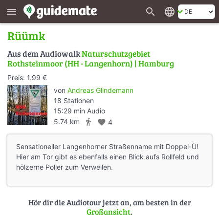
search
language
menu
Rüümk
Aus dem Audiowalk
Naturschutzgebiet
Rothsteinmoor (HH - Langenhorn) | Hamburg
Preis: 1.99 €
von
Andreas Glindemann
18 Stationen
15:29 min Audio
directions_walk
5.74 km
favorite
4
Sensationeller Langenhorner Straßenname mit Doppel-Ü!
Hier am Tor gibt es ebenfalls einen Blick aufs Rollfeld und
hölzerne Poller zum Verweilen.
Hör dir die Audiotour jetzt an, am besten in der
Großansicht
.