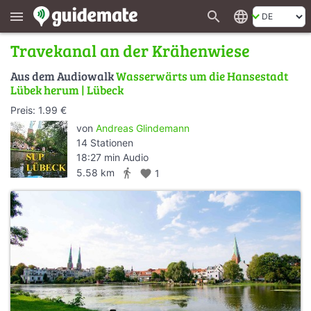
search
language
menu
Travekanal an der Krähenwiese
Aus dem Audiowalk
Wasserwärts um die Hansestadt
Lübek herum | Lübeck
Preis: 1.99 €
von
Andreas Glindemann
14 Stationen
18:27 min Audio
directions_walk
5.58 km
favorite
1