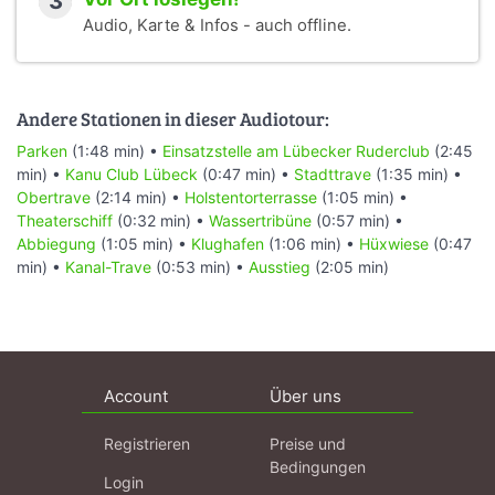
3
Audio, Karte & Infos - auch offline.
Andere Stationen in dieser Audiotour:
Parken
(1:48 min) •
Einsatzstelle am Lübecker Ruderclub
(2:45
min) •
Kanu Club Lübeck
(0:47 min) •
Stadttrave
(1:35 min) •
Obertrave
(2:14 min) •
Holstentorterrasse
(1:05 min) •
Theaterschiff
(0:32 min) •
Wassertribüne
(0:57 min) •
Abbiegung
(1:05 min) •
Klughafen
(1:06 min) •
Hüxwiese
(0:47
min) •
Kanal-Trave
(0:53 min) •
Ausstieg
(2:05 min)
Account
Über uns
Registrieren
Preise und
Bedingungen
Login