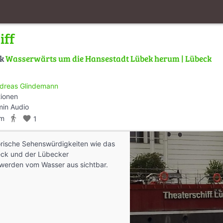
iff
lk
Wasserwärts um die Hansestadt Lübek herum | Lübeck
dreas Glindemann
tionen
min Audio
directions_walk
km
favorite
1
torische Sehenswürdigkeiten wie das
eck und der Lübecker
werden vom Wasser aus sichtbar.