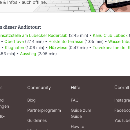
 & Infos - auch offline.
n dieser Audiotour:
insatzstelle am Lübecker Ruderclub
(2:45 min) •
Kanu Club Lübeck
(
) •
Obertrave
(2:14 min) •
Holstentorterrasse
(1:05 min) •
Wassertrib
) •
Klughafen
(1:06 min) •
Hüxwiese
(0:47 min) •
Travekanal an der 
:53 min) •
Ausstieg
(2:05 min)
ns
Community
Hilfe
Überall
nd
Blog
FAQ
Instagr
ngen
Partnerprogramm
Guide zum
Facebo
lk-
Guide
Guidelines
YouTub
How to