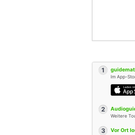
1
guidemate
Im App-Stor
2
Audioguid
Weitere To
3
Vor Ort l