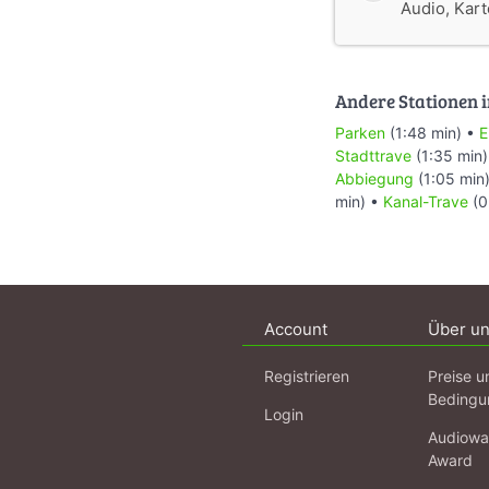
Audio, Karte
Andere Stationen i
Parken
(1:48 min) •
E
Stadttrave
(1:35 min
Abbiegung
(1:05 min
min) •
Kanal-Trave
(0
Account
Über u
Registrieren
Preise u
Bedingu
Login
Audiowa
Award