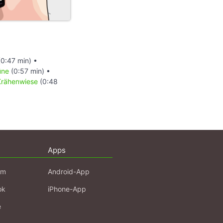
0:47 min) •
üne
(0:57 min) •
Krähenwiese
(0:48
Apps
am
Android-App
ok
iPhone-App
e