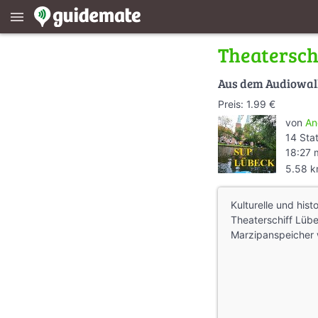
menu
Theatersch
Aus dem Audiowa
Preis: 1.99 €
von
An
14 Sta
18:27 
5.58 
Kulturelle und his
Theaterschiff Lüb
Marzipanspeicher 