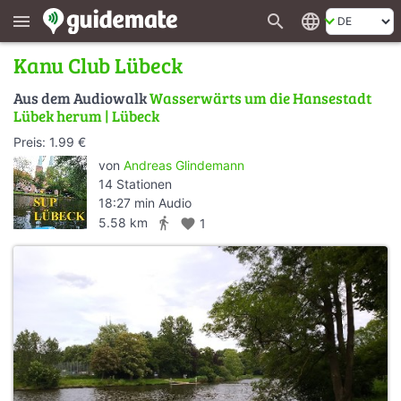
search
language
menu
Kanu Club Lübeck
Aus dem Audiowalk
Wasserwärts um die Hansestadt
Lübek herum | Lübeck
Preis: 1.99 €
von
Andreas Glindemann
14 Stationen
18:27 min Audio
directions_walk
5.58 km
favorite
1