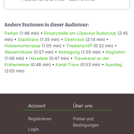
Andere Stationen in dieser Audiotour:
Parken
(1:48 min) •
Einsatzstelle am Lübecker Ruderclub
(2:45
min) •
Stadttrave
(1:35 min) •
Obertrave
(2:14 min) •
Holstentorterrasse
(1:05 min) •
Theaterschiff
(0:32 min) •
Wassertribüne
(0:57 min) •
Abbiegung
(1:05 min) •
Klughafen
(1:06 min) •
Hüxwiese
(0:47 min) •
Travekanal an der
Krähenwiese
(0:48 min) •
Kanal-Trave
(0:53 min) •
Ausstieg
(2:05 min)
Account
Über uns
Registrieren
Preise und
Bedingungen
Login