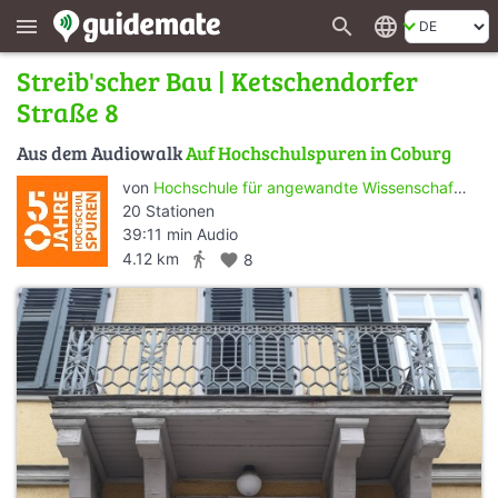
search
language
menu
Streib'scher Bau | Ketschendorfer
Straße 8
Aus dem Audiowalk
Auf Hochschulspuren in Coburg
von
Hochschule für angewandte Wissenschaften Coburg
20 Stationen
39:11 min Audio
directions_walk
4.12 km
favorite
8