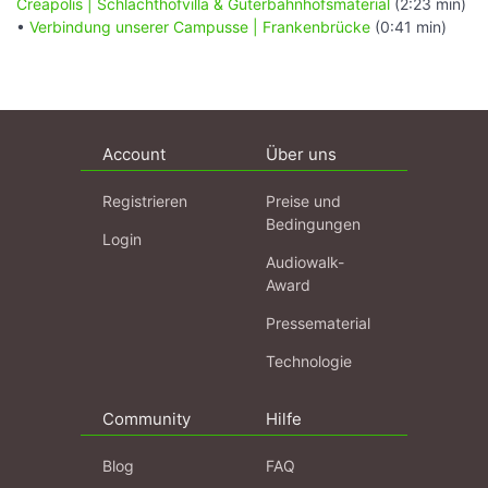
Creapolis | Schlachthofvilla & Güterbahnhofsmaterial
(2:23 min)
•
Verbindung unserer Campusse | Frankenbrücke
(0:41 min)
Account
Über uns
Registrieren
Preise und
Bedingungen
Login
Audiowalk-
Award
Pressematerial
Technologie
Community
Hilfe
Blog
FAQ