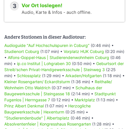
3
Vor Ort loslegen!
Audio, Karte & Infos - auch offline.
Andere Stationen in dieser Audiotour:
Audioguide "Auf Hochschulspuren in Coburg"
(0:46 min) •
Studienort Coburg
(1:07 min) •
Vorplatz HUK Coburg
(0:20 min)
•
Alfons-Goppel-Haus | Studierendenwohnheim Coburg
(0:46
min) •
ip.co Institut | Lohgraben 30
(0:50 min) •
Geburtsort der
Streib'schen Privat-Handgewerksschule | Steinweg 3
(2:25
min) •
Schlossplatz
(1:29 min) •
Arkaden/Hofgarten
(1:18 min) •
Kleiner Rosengarten/ Eckardtsturm
(1:36 min) •
Reithalle/
Wohnheim Otto Waldrich
(0:37 min) •
Schulhaus der
Baugewerksschule | Steingasse 18
(2:14 min) •
Stadtpunkt
Fugenlos | Herrngasse 7
(0:12 min) •
Marktplatz
(1:13 min) •
Prinz Albert Denkmal
(1:07 min) •
Herzogliche
Baugewerksschule | Hexenturm
(0:25 min) •
"Studierendenbude" | Albertsplatz
(0:46 min) •
Absolventenfeier | Kongresshaus Rosengarten
(1:28 min) •