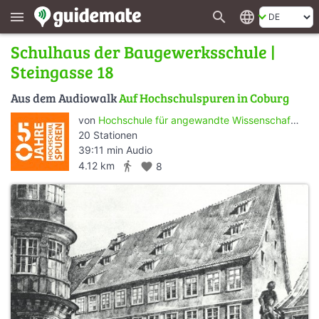
search
language
menu
Schulhaus der Baugewerksschule |
Steingasse 18
Aus dem Audiowalk
Auf Hochschulspuren in Coburg
von
Hochschule für angewandte Wissenschaften Coburg
20 Stationen
39:11 min Audio
directions_walk
4.12 km
favorite
8