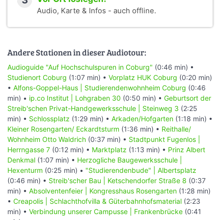
3
Audio, Karte & Infos - auch offline.
Andere Stationen in dieser Audiotour:
Audioguide "Auf Hochschulspuren in Coburg"
(0:46 min) •
Studienort Coburg
(1:07 min) •
Vorplatz HUK Coburg
(0:20 min)
•
Alfons-Goppel-Haus | Studierendenwohnheim Coburg
(0:46
min) •
ip.co Institut | Lohgraben 30
(0:50 min) •
Geburtsort der
Streib'schen Privat-Handgewerksschule | Steinweg 3
(2:25
min) •
Schlossplatz
(1:29 min) •
Arkaden/Hofgarten
(1:18 min) •
Kleiner Rosengarten/ Eckardtsturm
(1:36 min) •
Reithalle/
Wohnheim Otto Waldrich
(0:37 min) •
Stadtpunkt Fugenlos |
Herrngasse 7
(0:12 min) •
Marktplatz
(1:13 min) •
Prinz Albert
Denkmal
(1:07 min) •
Herzogliche Baugewerksschule |
Hexenturm
(0:25 min) •
"Studierendenbude" | Albertsplatz
(0:46 min) •
Streib'scher Bau | Ketschendorfer Straße 8
(0:37
min) •
Absolventenfeier | Kongresshaus Rosengarten
(1:28 min)
•
Creapolis | Schlachthofvilla & Güterbahnhofsmaterial
(2:23
min) •
Verbindung unserer Campusse | Frankenbrücke
(0:41