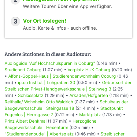
Weitere Touren über eine App verfügbar.
3
Vor Ort loslegen!
Audio, Karte & Infos - auch offline.
Andere Stationen in dieser Audiotour:
Audioguide "Auf Hochschulspuren in Coburg"
(0:46 min) •
Studienort Coburg
(1:07 min) •
Vorplatz HUK Coburg
(0:20 min)
•
Alfons-Goppel-Haus | Studierendenwohnheim Coburg
(0:46
min) •
ip.co Institut | Lohgraben 30
(0:50 min) •
Geburtsort der
Streib'schen Privat-Handgewerksschule | Steinweg 3
(2:25
min) •
Schlossplatz
(1:29 min) •
Arkaden/Hofgarten
(1:18 min) •
Reithalle/ Wohnheim Otto Waldrich
(0:37 min) •
Schulhaus der
Baugewerksschule | Steingasse 18
(2:14 min) •
Stadtpunkt
Fugenlos | Herrngasse 7
(0:12 min) •
Marktplatz
(1:13 min) •
Prinz Albert Denkmal
(1:07 min) •
Herzogliche
Baugewerksschule | Hexenturm
(0:25 min) •
"Studierendenbude" | Albertsplatz
(0:46 min) •
Streib'scher