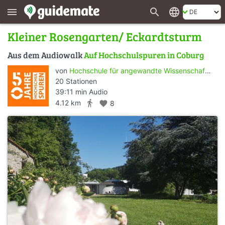
search
language
menu
Kleiner Rosengarten/ Eckardtsturm
Aus dem Audiowalk
Auf Hochschulspuren in Coburg
von
Hochschule für angewandte Wissenschaften Coburg
20 Stationen
39:11 min Audio
directions_walk
4.12 km
favorite
8