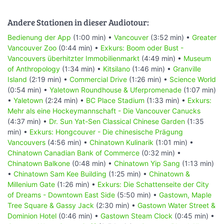
Andere Stationen in dieser Audiotour:
Bedienung der App
(1:00 min) •
Vancouver
(3:52 min) •
Greater
Vancouver Zoo
(0:44 min) •
Exkurs: Boom oder Bust -
Vancouvers überhitzter Immobilienmarkt
(4:49 min) •
Museum
of Anthropology
(1:34 min) •
Kitsilano
(1:46 min) •
Granville
Island
(2:19 min) •
Commercial Drive
(1:26 min) •
Science World
(0:54 min) •
Yaletown Roundhouse & Uferpromenade
(1:07 min)
•
Yaletown
(2:24 min) •
BC Place Stadium
(1:33 min) •
Exkurs:
Mehr als eine Hockeymannschaft - Die Vancouver Canucks
(4:37 min) •
Dr. Sun Yat-Sen Classical Chinese Garden
(1:35
min) •
Exkurs: Hongcouver - Die chinesische Prägung
Vancouvers
(4:56 min) •
Chinatown Kulinarik
(1:01 min) •
Chinatown Canadian Bank of Commerce
(0:32 min) •
Chinatown Balkone
(0:48 min) •
Chinatown Yip Sang
(1:13 min)
•
Chinatown Sam Kee Building
(1:25 min) •
Chinatown &
Millenium Gate
(1:26 min) •
Exkurs: Die Schattenseite der City
of Dreams - Downtown East Side
(5:50 min) •
Gastown, Maple
Tree Square & Gassy Jack
(2:30 min) •
Gastown Water Street &
Dominion Hotel
(0:46 min) •
Gastown Steam Clock
(0:45 min) •