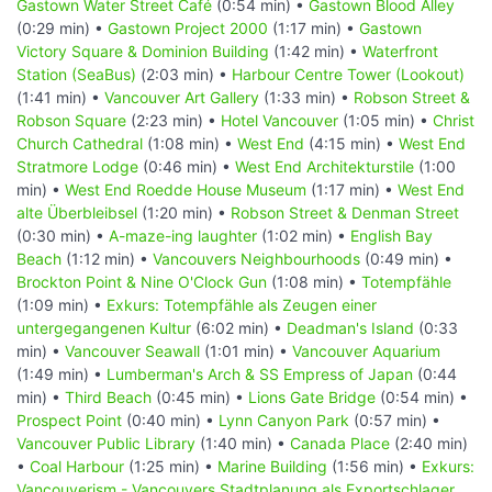
Gastown Water Street Café
(0:54 min) •
Gastown Blood Alley
(0:29 min) •
Gastown Project 2000
(1:17 min) •
Gastown
Victory Square & Dominion Building
(1:42 min) •
Waterfront
Station (SeaBus)
(2:03 min) •
Harbour Centre Tower (Lookout)
(1:41 min) •
Vancouver Art Gallery
(1:33 min) •
Robson Street &
Robson Square
(2:23 min) •
Hotel Vancouver
(1:05 min) •
Christ
Church Cathedral
(1:08 min) •
West End
(4:15 min) •
West End
Stratmore Lodge
(0:46 min) •
West End Architekturstile
(1:00
min) •
West End Roedde House Museum
(1:17 min) •
West End
alte Überbleibsel
(1:20 min) •
Robson Street & Denman Street
(0:30 min) •
A-maze-ing laughter
(1:02 min) •
English Bay
Beach
(1:12 min) •
Vancouvers Neighbourhoods
(0:49 min) •
Brockton Point & Nine O'Clock Gun
(1:08 min) •
Totempfähle
(1:09 min) •
Exkurs: Totempfähle als Zeugen einer
untergegangenen Kultur
(6:02 min) •
Deadman's Island
(0:33
min) •
Vancouver Seawall
(1:01 min) •
Vancouver Aquarium
(1:49 min) •
Lumberman's Arch & SS Empress of Japan
(0:44
min) •
Third Beach
(0:45 min) •
Lions Gate Bridge
(0:54 min) •
Prospect Point
(0:40 min) •
Lynn Canyon Park
(0:57 min) •
Vancouver Public Library
(1:40 min) •
Canada Place
(2:40 min)
•
Coal Harbour
(1:25 min) •
Marine Building
(1:56 min) •
Exkurs:
Vancouverism - Vancouvers Stadtplanung als Exportschlager