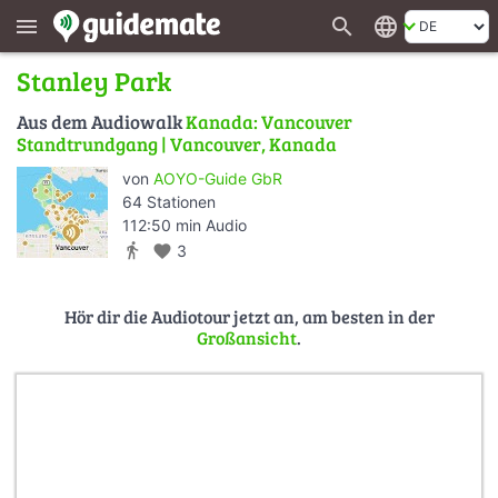
search
language
menu
Stanley Park
Aus dem Audiowalk
Kanada: Vancouver
Standtrundgang | Vancouver, Kanada
von
AOYO-Guide GbR
64 Stationen
112:50 min Audio
directions_walk
favorite
3
Hör dir die Audiotour jetzt an, am besten in der
Großansicht
.