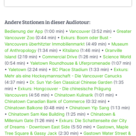
Andere Stationen in dieser Audiotour:
Bedienung der App
(1:00 min) •
Vancouver
(3:52 min) •
Greater
Vancouver Zoo
(0:44 min) •
Exkurs: Boom oder Bust -
Vancouvers überhitzter Immobilienmarkt
(4:49 min) •
Museum
of Anthropology
(1:34 min) •
Kitsilano
(1:46 min) •
Granville
Island
(2:19 min) •
Commercial Drive
(1:26 min) •
Science World
(0:54 min) •
Yaletown Roundhouse & Uferpromenade
(1:07 min)
•
Yaletown
(2:24 min) •
BC Place Stadium
(1:33 min) •
Exkurs:
Mehr als eine Hockeymannschaft - Die Vancouver Canucks
(4:37 min) •
Dr. Sun Yat-Sen Classical Chinese Garden
(1:35
min) •
Exkurs: Hongcouver - Die chinesische Prägung
Vancouvers
(4:56 min) •
Chinatown Kulinarik
(1:01 min) •
Chinatown Canadian Bank of Commerce
(0:32 min) •
Chinatown Balkone
(0:48 min) •
Chinatown Yip Sang
(1:13 min)
•
Chinatown Sam Kee Building
(1:25 min) •
Chinatown &
Millenium Gate
(1:26 min) •
Exkurs: Die Schattenseite der City
of Dreams - Downtown East Side
(5:50 min) •
Gastown, Maple
Tree Square & Gassy Jack
(2:30 min) •
Gastown Water Street &