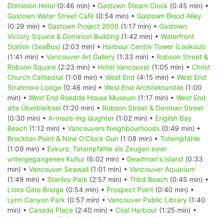
Dominion Hotel
(0:46 min) •
Gastown Steam Clock
(0:45 min) •
Gastown Water Street Café
(0:54 min) •
Gastown Blood Alley
(0:29 min) •
Gastown Project 2000
(1:17 min) •
Gastown
Victory Square & Dominion Building
(1:42 min) •
Waterfront
Station (SeaBus)
(2:03 min) •
Harbour Centre Tower (Lookout)
(1:41 min) •
Vancouver Art Gallery
(1:33 min) •
Robson Street &
Robson Square
(2:23 min) •
Hotel Vancouver
(1:05 min) •
Christ
Church Cathedral
(1:08 min) •
West End
(4:15 min) •
West End
Stratmore Lodge
(0:46 min) •
West End Architekturstile
(1:00
min) •
West End Roedde House Museum
(1:17 min) •
West End
alte Überbleibsel
(1:20 min) •
Robson Street & Denman Street
(0:30 min) •
A-maze-ing laughter
(1:02 min) •
English Bay
Beach
(1:12 min) •
Vancouvers Neighbourhoods
(0:49 min) •
Brockton Point & Nine O'Clock Gun
(1:08 min) •
Totempfähle
(1:09 min) •
Exkurs: Totempfähle als Zeugen einer
untergegangenen Kultur
(6:02 min) •
Deadman's Island
(0:33
min) •
Vancouver Seawall
(1:01 min) •
Vancouver Aquarium
(1:49 min) •
Stanley Park
(2:57 min) •
Third Beach
(0:45 min) •
Lions Gate Bridge
(0:54 min) •
Prospect Point
(0:40 min) •
Lynn Canyon Park
(0:57 min) •
Vancouver Public Library
(1:40
min) •
Canada Place
(2:40 min) •
Coal Harbour
(1:25 min) •