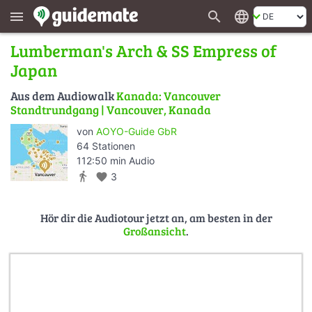
search
language
menu
Lumberman's Arch & SS Empress of
Japan
Aus dem Audiowalk
Kanada: Vancouver
Standtrundgang | Vancouver, Kanada
von
AOYO-Guide GbR
64 Stationen
112:50 min Audio
directions_walk
favorite
3
Hör dir die Audiotour jetzt an, am besten in der
Großansicht
.