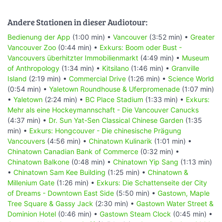
Andere Stationen in dieser Audiotour:
Bedienung der App
(1:00 min) •
Vancouver
(3:52 min) •
Greater
Vancouver Zoo
(0:44 min) •
Exkurs: Boom oder Bust -
Vancouvers überhitzter Immobilienmarkt
(4:49 min) •
Museum
of Anthropology
(1:34 min) •
Kitsilano
(1:46 min) •
Granville
Island
(2:19 min) •
Commercial Drive
(1:26 min) •
Science World
(0:54 min) •
Yaletown Roundhouse & Uferpromenade
(1:07 min)
•
Yaletown
(2:24 min) •
BC Place Stadium
(1:33 min) •
Exkurs:
Mehr als eine Hockeymannschaft - Die Vancouver Canucks
(4:37 min) •
Dr. Sun Yat-Sen Classical Chinese Garden
(1:35
min) •
Exkurs: Hongcouver - Die chinesische Prägung
Vancouvers
(4:56 min) •
Chinatown Kulinarik
(1:01 min) •
Chinatown Canadian Bank of Commerce
(0:32 min) •
Chinatown Balkone
(0:48 min) •
Chinatown Yip Sang
(1:13 min)
•
Chinatown Sam Kee Building
(1:25 min) •
Chinatown &
Millenium Gate
(1:26 min) •
Exkurs: Die Schattenseite der City
of Dreams - Downtown East Side
(5:50 min) •
Gastown, Maple
Tree Square & Gassy Jack
(2:30 min) •
Gastown Water Street &
Dominion Hotel
(0:46 min) •
Gastown Steam Clock
(0:45 min) •