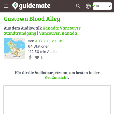
search
language
menu
Gastown Blood Alley
Aus dem Audiowalk
Kanada: Vancouver
Standtrundgang | Vancouver, Kanada
von
AOYO-Guide GbR
64 Stationen
112:50 min Audio
directions_walk
favorite
3
Hör dir die Audiotour jetzt an, am besten in der
Großansicht
.