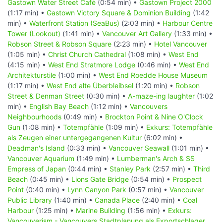
Gastown Water Street Café
(0:54 min) •
Gastown Project 2000
(1:17 min) •
Gastown Victory Square & Dominion Building
(1:42
min) •
Waterfront Station (SeaBus)
(2:03 min) •
Harbour Centre
Tower (Lookout)
(1:41 min) •
Vancouver Art Gallery
(1:33 min) •
Robson Street & Robson Square
(2:23 min) •
Hotel Vancouver
(1:05 min) •
Christ Church Cathedral
(1:08 min) •
West End
(4:15 min) •
West End Stratmore Lodge
(0:46 min) •
West End
Architekturstile
(1:00 min) •
West End Roedde House Museum
(1:17 min) •
West End alte Überbleibsel
(1:20 min) •
Robson
Street & Denman Street
(0:30 min) •
A-maze-ing laughter
(1:02
min) •
English Bay Beach
(1:12 min) •
Vancouvers
Neighbourhoods
(0:49 min) •
Brockton Point & Nine O'Clock
Gun
(1:08 min) •
Totempfähle
(1:09 min) •
Exkurs: Totempfähle
als Zeugen einer untergegangenen Kultur
(6:02 min) •
Deadman's Island
(0:33 min) •
Vancouver Seawall
(1:01 min) •
Vancouver Aquarium
(1:49 min) •
Lumberman's Arch & SS
Empress of Japan
(0:44 min) •
Stanley Park
(2:57 min) •
Third
Beach
(0:45 min) •
Lions Gate Bridge
(0:54 min) •
Prospect
Point
(0:40 min) •
Lynn Canyon Park
(0:57 min) •
Vancouver
Public Library
(1:40 min) •
Canada Place
(2:40 min) •
Coal
Harbour
(1:25 min) •
Marine Building
(1:56 min) •
Exkurs:
Vancouverism - Vancouvers Stadtplanung als Exportschlager