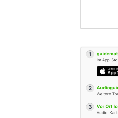
1
guidemate
Im App-Stor
2
Audioguid
Weitere To
3
Vor Ort l
Audio, Karte