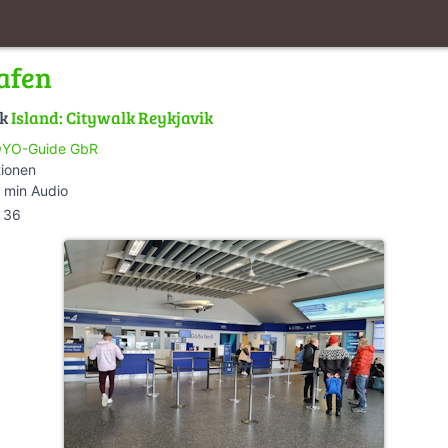
afen
lk
Island: Citywalk Reykjavik
YO-Guide GbR
tionen
 min Audio
36