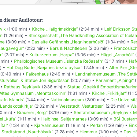
n dieser Audiotour:
vik
(1:06 min) •
Kirche „Hallgrímskirkja“
(2:34 min) •
Leif Eiriksson St
um
(1:26 min) •
Strickgeschäft „The Handknitting Association of Icela
ene
(3:09 min) •
Das alte Gefängnis „Hegningarhúsið“
(1:34 min) •
Re
Laugavegur“
(2:22 min) •
Bars & Nachtleben
(2:06 min) •
Französisch
r“
(2:07 min) •
Kulturzentrum „Harpa“
(3:06 min) •
Hügel „Arnarhóll“
(
 min) •
Phallologisches Museum „Íslenzka Reðasafn“
(3:17 min) •
Haf
) •
Hot Dog Bude „Bæjarins beztu pylsur"
(2:45 min) •
Alter Pier „St
(0:40 min) •
Falkenhaus
(2:49 min) •
Landnahmemuseum „The Settle
sturvöllur“ & Statue Jon Sigurðsson
(2:07 min) •
Parlament „Alþingi“
(
 •
Rathaus Reykjavík
(2:36 min) •
Statue „Óþekkti Embættismaðurinn
Altes Gymnasium „Menntaskolinn“
(1:31 min) •
Kirche „Fríkirkjan“
(1:15
safn Islands“
(1:44 min) •
Nationalmuseum
(2:00 min) •
Die Universit
„Landakotskirkja“
(2:02 min) •
Weststadt „Vesturbær“
(2:25 min) •
Wa
0 min) •
Brauerei „Borg“
(3:19 min) •
Seefahrtsmuseum „Reykjavik M
el „Þúfa“
(1:11 min) •
Halbinsel Seltjarnarnes
(3:09 min) •
BSÍ Busterm
tal“
(1:34 min) •
Kjarvalmuseum
(1:18 min) •
Perlan
(1:29 min) •
Ein
•
Stadtstrand „Nauthólsvík“
(2:28 min) •
Hlemmur
(1:00 min) •
Das Hö