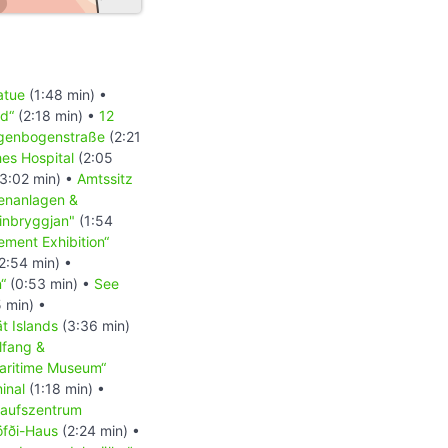
atue
(1:48 min) •
nd“
(2:18 min) •
12
genbogenstraße
(2:21
es Hospital
(2:05
3:02 min) •
Amtssitz
enanlagen &
einbryggjan"
(1:54
ment Exhibition“
2:54 min) •
“
(0:53 min) •
See
 min) •
ät Islands
(3:36 min)
lfang &
aritime Museum“
inal
(1:18 min) •
kaufszentrum
fði-Haus
(2:24 min) •