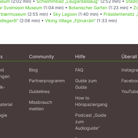
useum
(2:02 min) •
Schwimmbad „Laugardalslaug“
(2:52 min) •
Stadio
r Sveinsson Museum
(1:04 min) •
Botanischer Garten
(1:23 min) •
Z
rbærmuseum
(2:55 min) •
Sky Lagoon
(1:40 min) •
Präsidentensitz „
llisgerði“
(2:08 min) •
Viking Village „Fjörukráin“
(1:33 min)
ns
Community
Hilfe
Überall
nd
Blog
FAQ
Instagr
ngen
Partnerprogramm
Guide zum
Facebo
lk-
Guide
Guidelines
YouTub
How to
Missbrauch
terial
Hörspaziergang
melden
ogie
Podcast „Guide
zum
Audioguide“