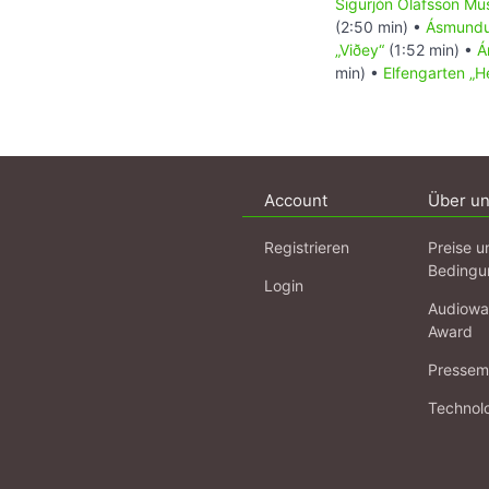
Sigurjón Ólafsson M
(2:50 min) •
Ásmundu
„Viðey“
(1:52 min) •
Á
min) •
Elfengarten „He
Account
Über u
Registrieren
Preise u
Bedingu
Login
Audiowa
Award
Pressema
Technol