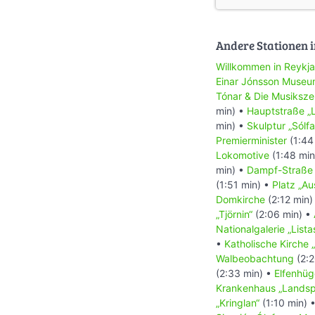
Andere Stationen i
Willkommen in Reykja
Einar Jónsson Muse
Tónar & Die Musiksz
min) •
Hauptstraße „
min) •
Skulptur „Sólfa
Premierminister
(1:44
Lokomotive
(1:48 min
min) •
Dampf-Straße
(1:51 min) •
Platz „Au
Domkirche
(2:12 min)
„Tjörnin“
(2:06 min) •
Nationalgalerie „Lista
•
Katholische Kirche 
Walbeobachtung
(2:2
(2:33 min) •
Elfenhüg
Krankenhaus „Landspí
„Kringlan“
(1:10 min) 