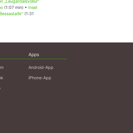
n „Laugardalsvöllur“
oo
(1:07 min) •
Insel
Bessastaðir“
(1:31
Apps
am
Android-App
ok
iPhone-App
e