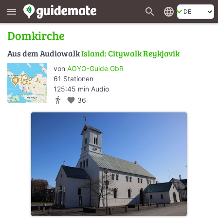
search
language
menu
Domkirche
Aus dem Audiowalk
Island: Citywalk Reykjavik
von
AOYO-Guide GbR
61 Stationen
125:45 min Audio
directions_walk
favorite
36