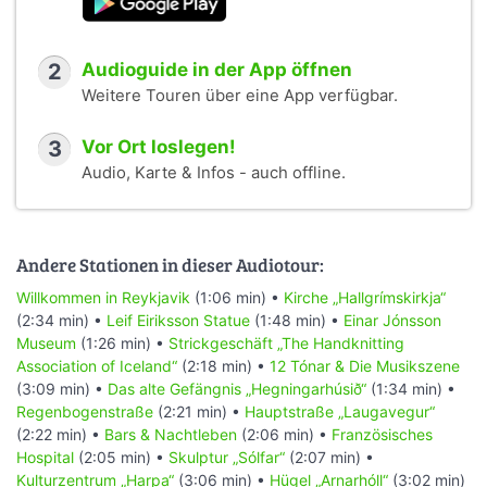
2
Audioguide in der App öffnen
Weitere Touren über eine App verfügbar.
3
Vor Ort loslegen!
Audio, Karte & Infos - auch offline.
Andere Stationen in dieser Audiotour:
Willkommen in Reykjavik
(1:06 min) •
Kirche „Hallgrímskirkja“
(2:34 min) •
Leif Eiriksson Statue
(1:48 min) •
Einar Jónsson
Museum
(1:26 min) •
Strickgeschäft „The Handknitting
Association of Iceland“
(2:18 min) •
12 Tónar & Die Musikszene
(3:09 min) •
Das alte Gefängnis „Hegningarhúsið“
(1:34 min) •
Regenbogenstraße
(2:21 min) •
Hauptstraße „Laugavegur“
(2:22 min) •
Bars & Nachtleben
(2:06 min) •
Französisches
Hospital
(2:05 min) •
Skulptur „Sólfar“
(2:07 min) •
Kulturzentrum „Harpa“
(3:06 min) •
Hügel „Arnarhóll“
(3:02 min)