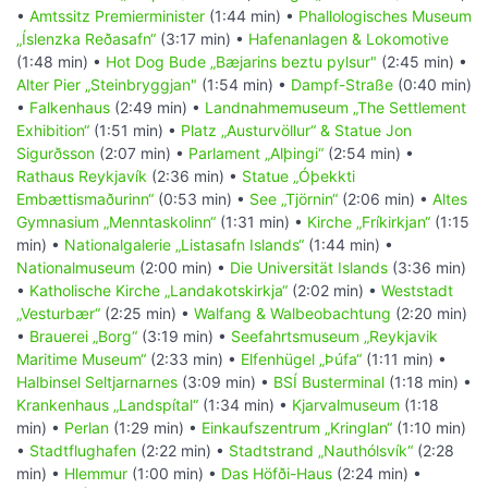
•
Amtssitz Premierminister
(1:44 min) •
Phallologisches Museum
„Íslenzka Reðasafn“
(3:17 min) •
Hafenanlagen & Lokomotive
(1:48 min) •
Hot Dog Bude „Bæjarins beztu pylsur"
(2:45 min) •
Alter Pier „Steinbryggjan"
(1:54 min) •
Dampf-Straße
(0:40 min)
•
Falkenhaus
(2:49 min) •
Landnahmemuseum „The Settlement
Exhibition“
(1:51 min) •
Platz „Austurvöllur“ & Statue Jon
Sigurðsson
(2:07 min) •
Parlament „Alþingi“
(2:54 min) •
Rathaus Reykjavík
(2:36 min) •
Statue „Óþekkti
Embættismaðurinn“
(0:53 min) •
See „Tjörnin“
(2:06 min) •
Altes
Gymnasium „Menntaskolinn“
(1:31 min) •
Kirche „Fríkirkjan“
(1:15
min) •
Nationalgalerie „Listasafn Islands“
(1:44 min) •
Nationalmuseum
(2:00 min) •
Die Universität Islands
(3:36 min)
•
Katholische Kirche „Landakotskirkja“
(2:02 min) •
Weststadt
„Vesturbær“
(2:25 min) •
Walfang & Walbeobachtung
(2:20 min)
•
Brauerei „Borg“
(3:19 min) •
Seefahrtsmuseum „Reykjavik
Maritime Museum“
(2:33 min) •
Elfenhügel „Þúfa“
(1:11 min) •
Halbinsel Seltjarnarnes
(3:09 min) •
BSÍ Busterminal
(1:18 min) •
Krankenhaus „Landspítal“
(1:34 min) •
Kjarvalmuseum
(1:18
min) •
Perlan
(1:29 min) •
Einkaufszentrum „Kringlan“
(1:10 min)
•
Stadtflughafen
(2:22 min) •
Stadtstrand „Nauthólsvík“
(2:28
min) •
Hlemmur
(1:00 min) •
Das Höfði-Haus
(2:24 min) •