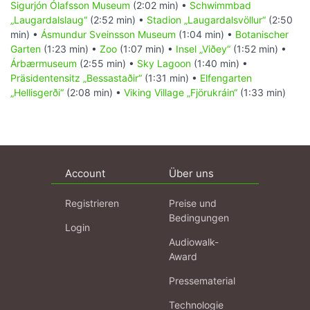
Sigurjón Ólafsson Museum
(2:02 min) •
Schwimmbad
„Laugardalslaug“
(2:52 min) •
Stadion „Laugardalsvöllur“
(2:50
min) •
Ásmundur Sveinsson Museum
(1:04 min) •
Botanischer
Garten
(1:23 min) •
Zoo
(1:07 min) •
Insel „Viðey“
(1:52 min) •
Árbærmuseum
(2:55 min) •
Sky Lagoon
(1:40 min) •
Präsidentensitz „Bessastaðir“
(1:31 min) •
Elfengarten
„Hellisgerði“
(2:08 min) •
Viking Village „Fjörukráin“
(1:33 min)
Account
Über uns
Registrieren
Preise und
Bedingungen
Login
Audiowalk-
Award
Pressematerial
Technologie