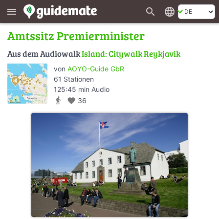
search
language
menu
Amtssitz Premierminister
Aus dem Audiowalk
Island: Citywalk Reykjavik
von
AOYO-Guide GbR
61 Stationen
125:45 min Audio
directions_walk
favorite
36