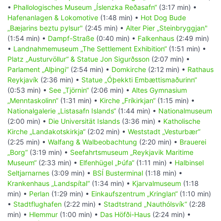
•
Phallologisches Museum „Íslenzka Reðasafn“
(3:17 min) •
Hafenanlagen & Lokomotive
(1:48 min) •
Hot Dog Bude
„Bæjarins beztu pylsur"
(2:45 min) •
Alter Pier „Steinbryggjan"
(1:54 min) •
Dampf-Straße
(0:40 min) •
Falkenhaus
(2:49 min)
•
Landnahmemuseum „The Settlement Exhibition“
(1:51 min) •
Platz „Austurvöllur“ & Statue Jon Sigurðsson
(2:07 min) •
Parlament „Alþingi“
(2:54 min) •
Domkirche
(2:12 min) •
Rathaus
Reykjavík
(2:36 min) •
Statue „Óþekkti Embættismaðurinn“
(0:53 min) •
See „Tjörnin“
(2:06 min) •
Altes Gymnasium
„Menntaskolinn“
(1:31 min) •
Kirche „Fríkirkjan“
(1:15 min) •
Nationalgalerie „Listasafn Islands“
(1:44 min) •
Nationalmuseum
(2:00 min) •
Die Universität Islands
(3:36 min) •
Katholische
Kirche „Landakotskirkja“
(2:02 min) •
Weststadt „Vesturbær“
(2:25 min) •
Walfang & Walbeobachtung
(2:20 min) •
Brauerei
„Borg“
(3:19 min) •
Seefahrtsmuseum „Reykjavik Maritime
Museum“
(2:33 min) •
Elfenhügel „Þúfa“
(1:11 min) •
Halbinsel
Seltjarnarnes
(3:09 min) •
BSÍ Busterminal
(1:18 min) •
Krankenhaus „Landspítal“
(1:34 min) •
Kjarvalmuseum
(1:18
min) •
Perlan
(1:29 min) •
Einkaufszentrum „Kringlan“
(1:10 min)
•
Stadtflughafen
(2:22 min) •
Stadtstrand „Nauthólsvík“
(2:28
min) •
Hlemmur
(1:00 min) •
Das Höfði-Haus
(2:24 min) •