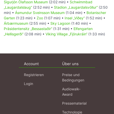
Sigurjón Ólafsson Museum
(2:02 min) •
Schwimmbad
„Laugardalslaug“
(2:52 min) •
Stadion „Laugardalsvöllur“
(2:50
min) •
Ásmundur Sveinsson Museum
(1:04 min) •
Botanischer
Garten
(1:23 min) •
Zoo
(1:07 min) •
Insel „Viðey“
(1:52 min) •
Árbærmuseum
(2:55 min) •
Sky Lagoon
(1:40 min) •
Präsidentensitz „Bessastaðir“
(1:31 min) •
Elfengarten
„Hellisgerði“
(2:08 min) •
Viking Village „Fjörukráin“
(1:33 min)
Account
Über uns
Registrieren
Preise und
Bedingungen
Login
Audiowalk-
Award
Pressematerial
Technologie