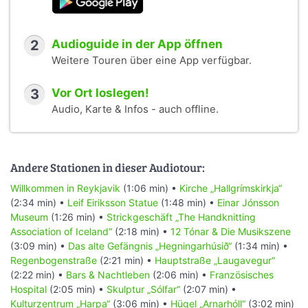
2
Audioguide in der App öffnen
Weitere Touren über eine App verfügbar.
3
Vor Ort loslegen!
Audio, Karte & Infos - auch offline.
Andere Stationen in dieser Audiotour:
Willkommen in Reykjavik
(1:06 min) •
Kirche „Hallgrímskirkja“
(2:34 min) •
Leif Eiriksson Statue
(1:48 min) •
Einar Jónsson
Museum
(1:26 min) •
Strickgeschäft „The Handknitting
Association of Iceland“
(2:18 min) •
12 Tónar & Die Musikszene
(3:09 min) •
Das alte Gefängnis „Hegningarhúsið“
(1:34 min) •
Regenbogenstraße
(2:21 min) •
Hauptstraße „Laugavegur“
(2:22 min) •
Bars & Nachtleben
(2:06 min) •
Französisches
Hospital
(2:05 min) •
Skulptur „Sólfar“
(2:07 min) •
Kulturzentrum „Harpa“
(3:06 min) •
Hügel „Arnarhóll“
(3:02 min)