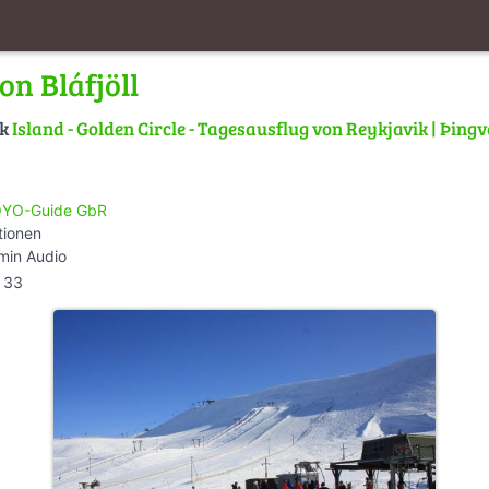
on Bláfjöll
lk
Island - Golden Circle - Tagesausflug von Reykjavik | Þingvel
YO-Guide GbR
tionen
min Audio
33