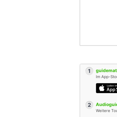
1
guidemate
Im App-Stor
2
Audioguid
Weitere To