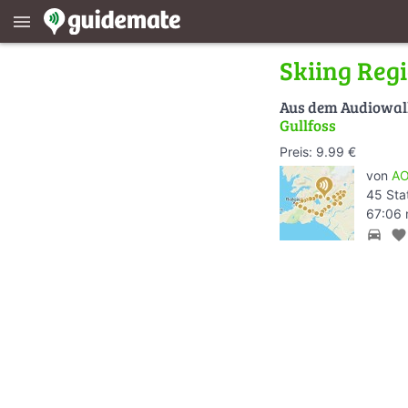
menu
Skiing Regi
Aus dem Audiowa
Gullfoss
Preis: 9.99 €
von
AO
45 Sta
67:06 
directions_car
favorite