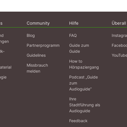
ns
Community
Hilfe
Überall
nd
Blog
FAQ
Instagr
ngen
Partnerprogramm
Guide zum
Facebo
lk-
Guide
Guidelines
YouTub
How to
Missbrauch
terial
Hörspaziergang
melden
ogie
Podcast „Guide
zum
Audioguide“
Ihre
Stadtführung als
Audioguide
Feedback