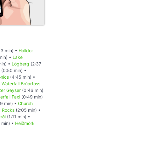
33 min) •
Halldor
min) •
Lake
min) •
Lögberg
(2:37
(0:50 min) •
onics
(4:45 min) •
•
Waterfall Brúarfoss
nter Geyser
(0:46 min)
erfall Faxi
(0:49 min)
59 min) •
Church
c Rocks
(2:05 min) •
rði
(1:11 min) •
 min) •
Heiðmörk