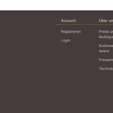
Account
Über u
Registrieren
Preise u
Bedingu
Login
Audiowa
Award
Pressema
Technol