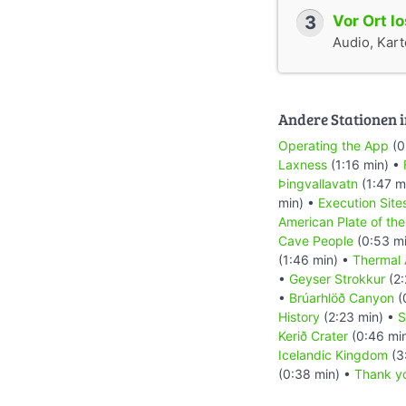
3
Vor Ort l
Audio, Karte
Andere Stationen i
Operating the App
(0
Laxness
(1:16 min) •
Þingvallavatn
(1:47 m
min) •
Execution Site
American Plate of the
Cave People
(0:53 m
(1:46 min) •
Thermal 
•
Geyser Strokkur
(2:
•
Brúarhlöð Canyon
(
History
(2:23 min) •
S
Kerið Crater
(0:46 mi
Icelandic Kingdom
(3
(0:38 min) •
Thank y