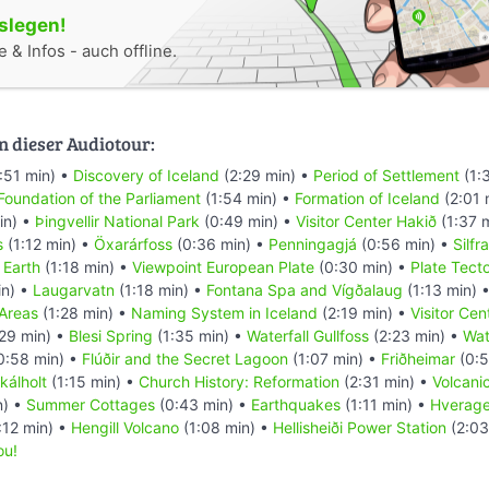
oslegen!
 & Infos - auch offline.
n dieser Audiotour:
:51 min) •
Discovery of Iceland
(2:29 min) •
Period of Settlement
(1:
Foundation of the Parliament
(1:54 min) •
Formation of Iceland
(2:01 
in) •
Þingvellir National Park
(0:49 min) •
Visitor Center Hakið
(1:37 
s
(1:12 min) •
Öxarárfoss
(0:36 min) •
Penningagjá
(0:56 min) •
Silfra
 Earth
(1:18 min) •
Viewpoint European Plate
(0:30 min) •
Plate Tect
in) •
Laugarvatn
(1:18 min) •
Fontana Spa and Vígðalaug
(1:13 min) 
Areas
(1:28 min) •
Naming System in Iceland
(2:19 min) •
Visitor Ce
29 min) •
Blesi Spring
(1:35 min) •
Waterfall Gullfoss
(2:23 min) •
Wat
0:58 min) •
Flúðir and the Secret Lagoon
(1:07 min) •
Friðheimar
(0:
kálholt
(1:15 min) •
Church History: Reformation
(2:31 min) •
Volcani
n) •
Summer Cottages
(0:43 min) •
Earthquakes
(1:11 min) •
Hverage
:12 min) •
Hengill Volcano
(1:08 min) •
Hellisheiði Power Station
(2:03
ou!