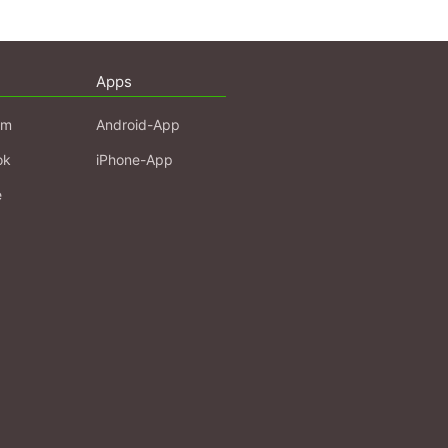
Apps
am
Android-App
ok
iPhone-App
e