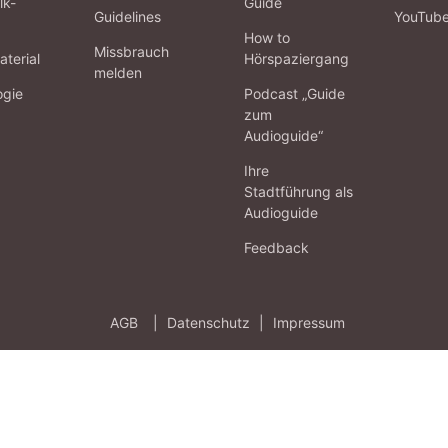
lk-
Guide
Guidelines
YouTub
How to
Missbrauch
terial
Hörspaziergang
melden
ogie
Podcast „Guide
zum
Audioguide“
Ihre
Stadtführung als
Audioguide
Feedback
AGB
|
Datenschutz
|
Impressum