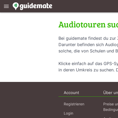
menu
Audiotouren su
Bei guidemate findest du zur 
Darunter befinden sich Audiog
solche, die von Schulen und B
Klicke einfach auf das GPS-S
in deren Umkreis zu suchen. 
Account
Über u
Registrieren
Preise u
Bedingu
Login