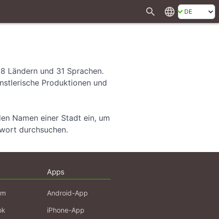
search
language
28 Ländern und 31 Sprachen.
ünstlerische Produktionen und
den Namen einer Stadt ein, um
hwort durchsuchen.
Apps
am
Android-App
ok
iPhone-App