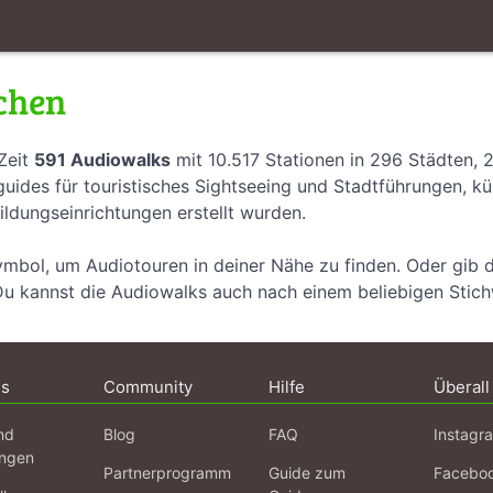
chen
Zeit
591 Audiowalks
mit 10.517 Stationen in 296 Städten, 
uides für touristisches Sightseeing und Stadtführungen, k
ildungseinrichtungen erstellt wurden.
ymbol, um Audiotouren in deiner Nähe zu finden. Oder gib 
Du kannst die Audiowalks auch nach einem beliebigen Stic
ns
Community
Hilfe
Überall
nd
Blog
FAQ
Instagr
ngen
Partnerprogramm
Guide zum
Facebo