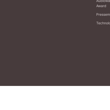
Audiowa
Award
Pressema
Technol