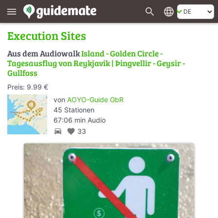
search
language
menu
Execution Sites
Aus dem Audiowalk
Island - Golden Circle -
Tagesausflug von Reykjavik | Þingvellir - Geysir -
Gullfoss
Preis: 9.99 €
von
AOYO-Guide GbR
45 Stationen
67:06 min Audio
directions_car
favorite
33