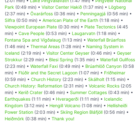
(2:01 min) •
Lake Þingvallavatn
(1:47 min) •
Þingvellir National
Park
(0:49 min) •
Visitor Center Hakið
(1:37 min) •
Lögberg
(2:37 min) •
Öxarárfoss
(0:36 min) •
Penningagjá
(0:56 min) •
Silfra
(0:50 min) •
American Plate of the Earth
(1:18 min) •
Viewpoint European Plate
(0:30 min) •
Plate Tectonics
(4:45
min) •
Cave People
(0:53 min) •
Laugarvatn
(1:18 min) •
Fontana Spa and Vígðalaug
(1:13 min) •
Waterfall Brúarfoss
(1:46 min) •
Thermal Areas
(1:28 min) •
Naming System in
Iceland
(2:19 min) •
Visitor Center Geyser
(0:46 min) •
Geyser
Strokkur
(2:29 min) •
Blesi Spring
(1:35 min) •
Waterfall Gullfoss
(2:23 min) •
Waterfall Faxi
(0:49 min) •
Brúarhlöð Canyon
(0:58
min) •
Flúðir and the Secret Lagoon
(1:07 min) •
Friðheimar
(0:59 min) •
Church History
(2:23 min) •
Skálholt
(1:15 min) •
Church History: Reformation
(2:31 min) •
Volcanic Rocks
(2:05
min) •
Kerið Crater
(0:46 min) •
Summer Cottages
(0:43 min) •
Earthquakes
(1:11 min) •
Hveragerði
(1:11 min) •
Icelandic
Kingdom
(3:12 min) •
Hengill Volcano
(1:08 min) •
Hellisheiði
Power Station
(2:03 min) •
Skiing Region Bláfjöll
(0:56 min) •
Heiðmörk
(0:38 min) •
Thank you!