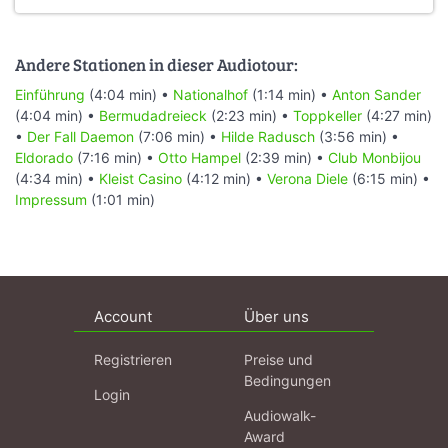
Andere Stationen in dieser Audiotour:
Einführung
(4:04 min) •
Nationalhof
(1:14 min) •
Anton Sander
(4:04 min) •
Bermudadreieck
(2:23 min) •
Toppkeller
(4:27 min)
•
Der Fall Daemon
(7:06 min) •
Hilde Radusch
(3:56 min) •
Eldorado
(7:16 min) •
Otto Hampel
(2:39 min) •
Club Monbijou
(4:34 min) •
Kleist Casino
(4:12 min) •
Verona Diele
(6:15 min) •
Impressum
(1:01 min)
Account
Über uns
Registrieren
Preise und
Bedingungen
Login
Audiowalk-
Award