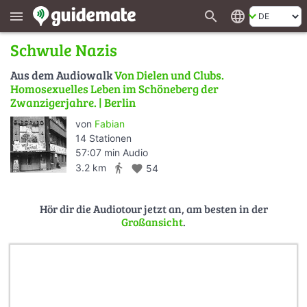
search
language
menu
Schwule Nazis
Aus dem Audiowalk
Von Dielen und Clubs.
Homosexuelles Leben im Schöneberg der
Zwanzigerjahre. | Berlin
von
Fabian
14 Stationen
57:07 min Audio
directions_walk
3.2 km
favorite
54
Hör dir die Audiotour jetzt an, am besten in der
Großansicht
.