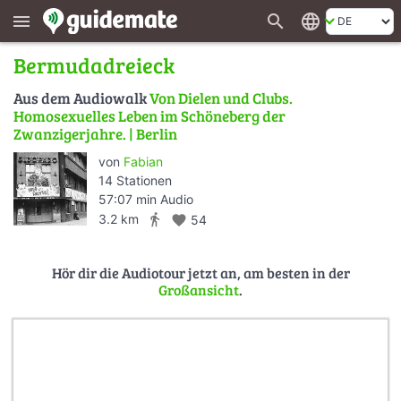
search
language
menu
Bermudadreieck
Aus dem Audiowalk
Von Dielen und Clubs.
Homosexuelles Leben im Schöneberg der
Zwanzigerjahre. | Berlin
von
Fabian
14 Stationen
57:07 min Audio
directions_walk
3.2 km
favorite
54
Hör dir die Audiotour jetzt an, am besten in der
Großansicht
.