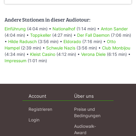
Andere Stationen in dieser Audiotour:
Einführung
(4:04 min) •
Nationalhof
(1:14 min) •
Anton Sander
(4:04 min) •
Toppkeller
(4:27 min) •
Der Fall Daemon
(7:06 min)
•
Hilde Radusch
(3:56 min) •
Eldorado
(7:16 min) •
Otto
Hampel
(2:39 min) •
Schwule Nazis
(3:56 min) •
Club Monbijou
(4:34 min) •
Kleist Casino
(4:12 min) •
Verona Diele
(6:15 min) •
Impressum
(1:01 min)
Account
Über uns
Registrieren
Preise und
Bedingungen
Login
Audiowalk-
Award