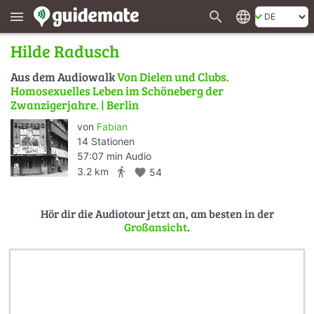
search
language
menu
Hilde Radusch
Aus dem Audiowalk
Von Dielen und Clubs.
Homosexuelles Leben im Schöneberg der
Zwanzigerjahre. | Berlin
von
Fabian
14 Stationen
57:07 min Audio
directions_walk
3.2 km
favorite
54
Hör dir die Audiotour jetzt an, am besten in der
Großansicht
.