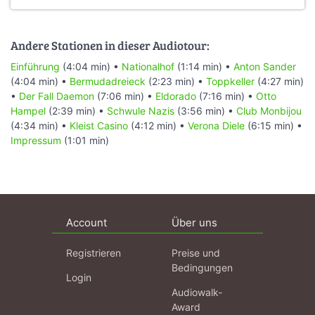
Andere Stationen in dieser Audiotour:
Einführung
(4:04 min) •
Nationalhof
(1:14 min) •
Anton Sander
(4:04 min) •
Bermudadreieck
(2:23 min) •
Toppkeller
(4:27 min)
•
Der Fall Daemon
(7:06 min) •
Eldorado
(7:16 min) •
Otto
Hampel
(2:39 min) •
Schwule Nazis
(3:56 min) •
Club Monbijou
(4:34 min) •
Kleist Casino
(4:12 min) •
Verona Diele
(6:15 min) •
Impressum
(1:01 min)
Account
Über uns
Registrieren
Preise und
Bedingungen
Login
Audiowalk-
Award