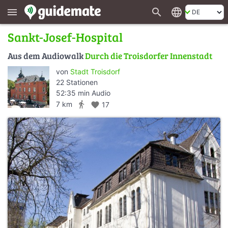
search
language
menu
Sankt-Josef-Hospital
Aus dem Audiowalk
Durch die Troisdorfer Innenstadt
von
Stadt Troisdorf
22 Stationen
52:35 min Audio
directions_walk
7 km
favorite
17