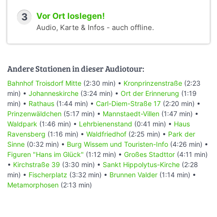
3
Vor Ort loslegen!
Audio, Karte & Infos - auch offline.
Andere Stationen in dieser Audiotour:
Bahnhof Troisdorf Mitte
(2:30 min) •
Kronprinzenstraße
(2:23
min) •
Johanneskirche
(3:24 min) •
Ort der Erinnerung
(1:19
min) •
Rathaus
(1:44 min) •
Carl-Diem-Straße 17
(2:20 min) •
Prinzenwäldchen
(5:17 min) •
Mannstaedt-Villen
(1:47 min) •
Waldpark
(1:46 min) •
Lehrbienenstand
(0:41 min) •
Haus
Ravensberg
(1:16 min) •
Waldfriedhof
(2:25 min) •
Park der
Sinne
(0:32 min) •
Burg Wissem und Touristen-Info
(4:26 min) •
Figuren "Hans im Glück"
(1:12 min) •
Großes Stadttor
(4:11 min)
•
Kirchstraße 39
(3:30 min) •
Sankt Hippolytus-Kirche
(2:28
min) •
Fischerplatz
(3:32 min) •
Brunnen Valder
(1:14 min) •
Metamorphosen
(2:13 min)