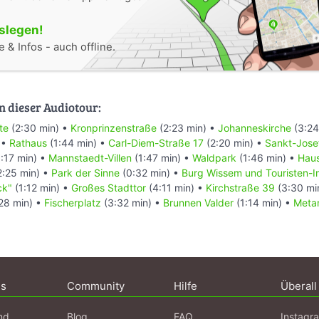
oslegen!
 & Infos - auch offline.
n dieser Audiotour:
te
(2:30 min) •
Kronprinzenstraße
(2:23 min) •
Johanneskirche
(3:24
 •
Rathaus
(1:44 min) •
Carl-Diem-Straße 17
(2:20 min) •
Sankt-Jose
:17 min) •
Mannstaedt-Villen
(1:47 min) •
Waldpark
(1:46 min) •
Hau
2:25 min) •
Park der Sinne
(0:32 min) •
Burg Wissem und Touristen-I
ck"
(1:12 min) •
Großes Stadttor
(4:11 min) •
Kirchstraße 39
(3:30 mi
28 min) •
Fischerplatz
(3:32 min) •
Brunnen Valder
(1:14 min) •
Meta
ns
Community
Hilfe
Überall
nd
Blog
FAQ
Instagr