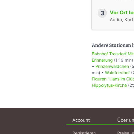
3
Vor Ort l
Audio, Karte
Andere Stationen i
Bahnhof Troisdorf Mit
Erinnerung
(1:19 min)
•
Prinzenwäldchen
(5
min) •
Waldfriedhof
(
Figuren "Hans im Glü
Hippolytus-Kirche
(2:
Account
Über u
Registrieren
Preise u