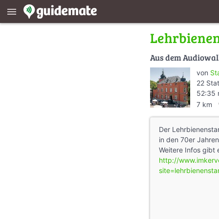
menu
Lehrbiene
Aus dem Audiowa
von
St
22 Sta
52:35 
dire
7 km
Der Lehrbienensta
in den 70er Jahren
Weitere Infos gibt
http://www.imkerve
site=lehrbienenst