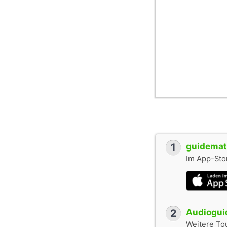
1
guidemate
Im App-Stor
2
Audioguid
Weitere To