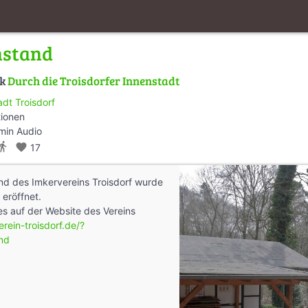
nstand
lk
Durch die Troisdorfer Innenstadt
adt Troisdorf
tionen
min Audio
ctions_walk
favorite
17
nd des Imkervereins Troisdorf wurde
 eröffnet.
 es auf der Website des Vereins
rein-troisdorf.de/?
and