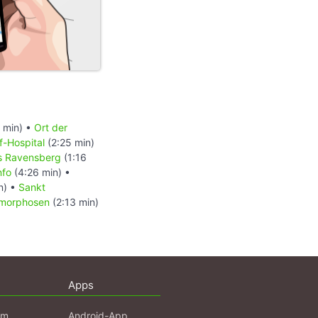
 min) •
Ort der
f-Hospital
(2:25 min)
s Ravensberg
(1:16
nfo
(4:26 min) •
n) •
Sankt
morphosen
(2:13 min)
Apps
am
Android-App