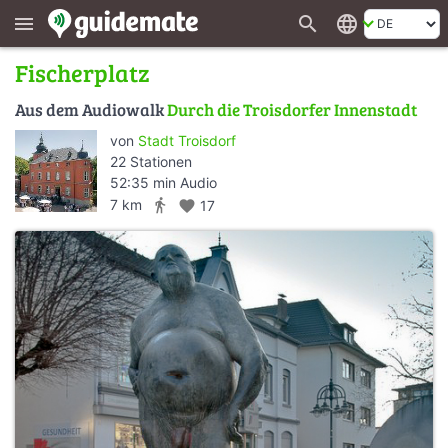
search
language
menu
Fischerplatz
Aus dem Audiowalk
Durch die Troisdorfer Innenstadt
von
Stadt Troisdorf
22 Stationen
52:35 min Audio
directions_walk
7 km
favorite
17