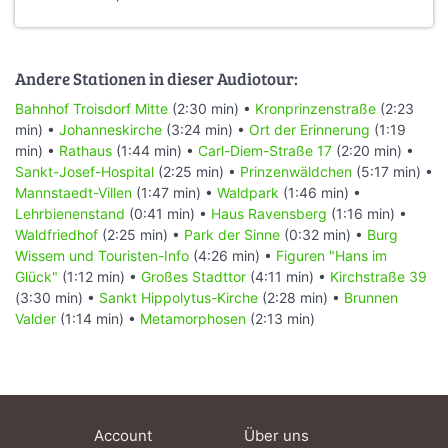
Andere Stationen in dieser Audiotour:
Bahnhof Troisdorf Mitte
(2:30 min) •
Kronprinzenstraße
(2:23
min) •
Johanneskirche
(3:24 min) •
Ort der Erinnerung
(1:19
min) •
Rathaus
(1:44 min) •
Carl-Diem-Straße 17
(2:20 min) •
Sankt-Josef-Hospital
(2:25 min) •
Prinzenwäldchen
(5:17 min) •
Mannstaedt-Villen
(1:47 min) •
Waldpark
(1:46 min) •
Lehrbienenstand
(0:41 min) •
Haus Ravensberg
(1:16 min) •
Waldfriedhof
(2:25 min) •
Park der Sinne
(0:32 min) •
Burg
Wissem und Touristen-Info
(4:26 min) •
Figuren "Hans im
Glück"
(1:12 min) •
Großes Stadttor
(4:11 min) •
Kirchstraße 39
(3:30 min) •
Sankt Hippolytus-Kirche
(2:28 min) •
Brunnen
Valder
(1:14 min) •
Metamorphosen
(2:13 min)
Account
Über uns