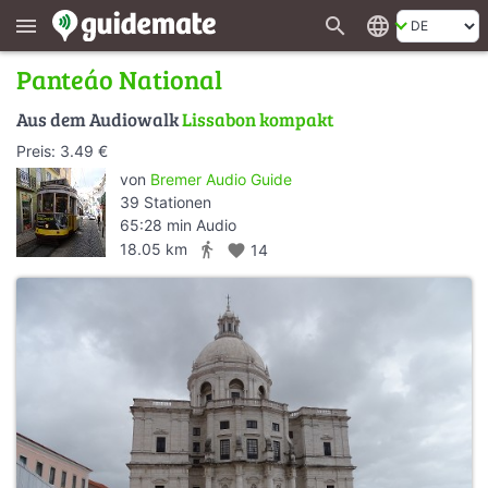
search
language
menu
Panteáo National
Aus dem Audiowalk
Lissabon kompakt
Preis: 3.49 €
von
Bremer Audio Guide
39 Stationen
65:28 min Audio
directions_walk
18.05 km
favorite
14