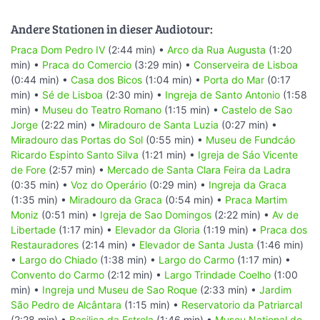
Andere Stationen in dieser Audiotour:
Praca Dom Pedro IV
(2:44 min) •
Arco da Rua Augusta
(1:20
min) •
Praca do Comercio
(3:29 min) •
Conserveira de Lisboa
(0:44 min) •
Casa dos Bicos
(1:04 min) •
Porta do Mar
(0:17
min) •
Sé de Lisboa
(2:30 min) •
Ingreja de Santo Antonio
(1:58
min) •
Museu do Teatro Romano
(1:15 min) •
Castelo de Sao
Jorge
(2:22 min) •
Miradouro de Santa Luzia
(0:27 min) •
Miradouro das Portas do Sol
(0:55 min) •
Museu de Fundcáo
Ricardo Espinto Santo Silva
(1:21 min) •
Igreja de Sáo Vicente
de Fore
(2:57 min) •
Mercado de Santa Clara Feira da Ladra
(0:35 min) •
Voz do Operário
(0:29 min) •
Ingreja da Graca
(1:35 min) •
Miradouro da Graca
(0:54 min) •
Praca Martim
Moniz
(0:51 min) •
Igreja de Sao Domingos
(2:22 min) •
Av de
Libertade
(1:17 min) •
Elevador da Gloria
(1:19 min) •
Praca dos
Restauradores
(2:14 min) •
Elevador de Santa Justa
(1:46 min)
•
Largo do Chiado
(1:38 min) •
Largo do Carmo
(1:17 min) •
Convento do Carmo
(2:12 min) •
Largo Trindade Coelho
(1:00
min) •
Ingreja und Museu de Sao Roque
(2:33 min) •
Jardim
São Pedro de Alcântara
(1:15 min) •
Reservatorio da Patriarcal
(2:28 min) •
Basilica da Estrela
(1:46 min) •
Museu National de