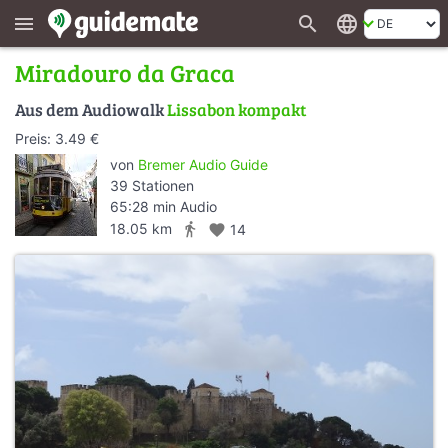
search
language
menu
Miradouro da Graca
Aus dem Audiowalk
Lissabon kompakt
Preis: 3.49 €
von
Bremer Audio Guide
39 Stationen
65:28 min Audio
directions_walk
18.05 km
favorite
14