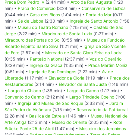
Praca Dom Pedro IV
(2:44 min) •
Arco da Rua Augusta
(1:20
min) •
Praca do Comercio
(3:29 min) •
Conserveira de Lisboa
(0:44 min) •
Casa dos Bicos
(1:04 min) •
Porta do Mar
(0:17
min) •
Sé de Lisboa
(2:30 min) •
Ingreja de Santo Antonio
(1:58
min) •
Museu do Teatro Romano
(1:15 min) •
Castelo de Sao
Jorge
(2:22 min) •
Miradouro de Santa Luzia
(0:27 min) •
Miradouro das Portas do Sol
(0:55 min) •
Museu de Fundcáo
Ricardo Espinto Santo Silva
(1:21 min) •
Igreja de Sáo Vicente
de Fore
(2:57 min) •
Mercado de Santa Clara Feira da Ladra
(0:35 min) •
Panteáo National
(2:37 min) •
Voz do Operário
(0:29 min) •
Ingreja da Graca
(1:35 min) •
Praca Martim Moniz
(0:51 min) •
Igreja de Sao Domingos
(2:22 min) •
Av de
Libertade
(1:17 min) •
Elevador da Gloria
(1:19 min) •
Praca dos
Restauradores
(2:14 min) •
Elevador de Santa Justa
(1:46 min)
•
Largo do Chiado
(1:38 min) •
Largo do Carmo
(1:17 min) •
Convento do Carmo
(2:12 min) •
Largo Trindade Coelho
(1:00
min) •
Ingreja und Museu de Sao Roque
(2:33 min) •
Jardim
São Pedro de Alcântara
(1:15 min) •
Reservatorio da Patriarcal
(2:28 min) •
Basilica da Estrela
(1:46 min) •
Museu National de
Arte Antiga
(2:13 min) •
Museo do Oriente
(2:05 min) •
Rote
Brücke Ponte 25 de Abril
(1:47 min) •
Mosteiro dos Jeronimos
(3:26 min) •
Padrao dos Descobrimentos
•
Torre de Belem