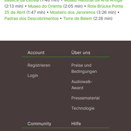
(2:13 min) •
Museo do Oriente
(2:05 min) •
Rote Brücke Ponte
25 de Abril
(1:47 min) •
Mosteiro dos Jeronimos
(3:26 min) •
Padrao dos Descobrimentos
•
Torre de Belem
(2:26 min)
Account
Über uns
Registrieren
Preise und
Bedingungen
Login
Audiowalk-
Award
Pressematerial
Technologie
Community
Hilfe