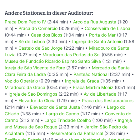
Andere Stationen in dieser Audiotour:
Praca Dom Pedro IV
(2:44 min) •
Arco da Rua Augusta
(1:20
min) •
Praca do Comercio
(3:29 min) •
Conserveira de Lisboa
(0:44 min) •
Casa dos Bicos
(1:04 min) •
Porta do Mar
(0:17
min) •
Sé de Lisboa
(2:30 min) •
Ingreja de Santo Antonio
(1:58
min) •
Castelo de Sao Jorge
(2:22 min) •
Miradouro de Santa
Luzia
(0:27 min) •
Miradouro das Portas do Sol
(0:55 min) •
Museu de Fundcáo Ricardo Espinto Santo Silva
(1:21 min) •
Igreja de Sáo Vicente de Fore
(2:57 min) •
Mercado de Santa
Clara Feira da Ladra
(0:35 min) •
Panteáo National
(2:37 min) •
Voz do Operário
(0:29 min) •
Ingreja da Graca
(1:35 min) •
Miradouro da Graca
(0:54 min) •
Praca Martim Moniz
(0:51 min)
•
Igreja de Sao Domingos
(2:22 min) •
Av de Libertade
(1:17
min) •
Elevador da Gloria
(1:19 min) •
Praca dos Restauradores
(2:14 min) •
Elevador de Santa Justa
(1:46 min) •
Largo do
Chiado
(1:38 min) •
Largo do Carmo
(1:17 min) •
Convento do
Carmo
(2:12 min) •
Largo Trindade Coelho
(1:00 min) •
Ingreja
und Museu de Sao Roque
(2:33 min) •
Jardim São Pedro de
Alcântara
(1:15 min) •
Reservatorio da Patriarcal
(2:28 min) •
Basilica da Estrela
(1:46 min) •
Museu National de Arte Antiga