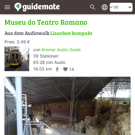
search
language
menu
Museu do Teatro Romano
Aus dem Audiowalk
Lissabon kompakt
Preis: 3.49 €
von
Bremer Audio Guide
39 Stationen
65:28 min Audio
directions_walk
18.05 km
favorite
14