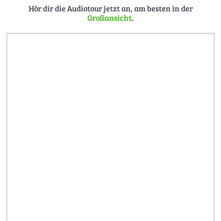
Lubich, B mit Zentralwerk e.V.(2015):
Hör dir die Audiotour jetzt an, am besten in der
Großansicht
.
Interview mit Henny Brenner.
Klemperer, V. (1995).
Ich will Zeugnis ablegen
bis zum letzten
-Tagebuch 1942-1945.
Berlin.
LBI, Apt Collection,Section II, Part 8, Brief
Meyer an Apt vom
09.09.1945 zitiert in:
Gryglewski, S. 135.
Sprecher Zitate:
Moritz Kotzerke
René Großerüschkamp
Bild: SW-Fotografie, Urheber:in unbekannt vor 1945.
Zugriff: www.stsg.de/cms/november-2013.